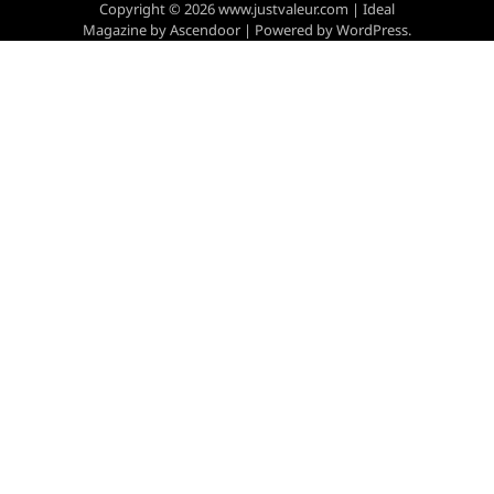
Copyright © 2026
www.justvaleur.com
| Ideal
Magazine by
Ascendoor
| Powered by
WordPress
.