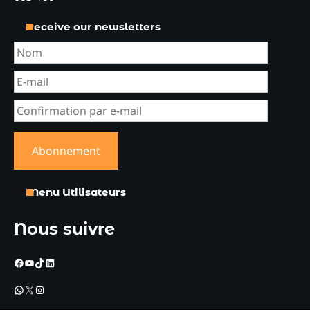
Receive our newsletters
Menu Utilisateurs
Nous suivre
Facebook
YouTube
TikTok
LinkedIn
WhatsApp
X
Instagram