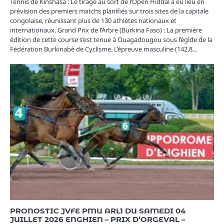
Tennis de Kinshasa : Le tirage au sort de l’Open Hiddal a eu lieu en
prévision des premiers matchs planifiés sur trois sites de la capitale
congolaise, réunissant plus de 130 athlètes nationaux et
internationaux. Grand Prix de l’Arbre (Burkina Faso) : La première
édition de cette course s’est tenue à Ouagadougou sous l’égide de la
Fédération Burkinabè de Cyclisme. L’épreuve masculine (142,8…
PRONOSTIC JVFE PMU ARL1 DU SAMEDI 04
JUILLET 2026 ENGHIEN – PRIX D’ORGEVAL –