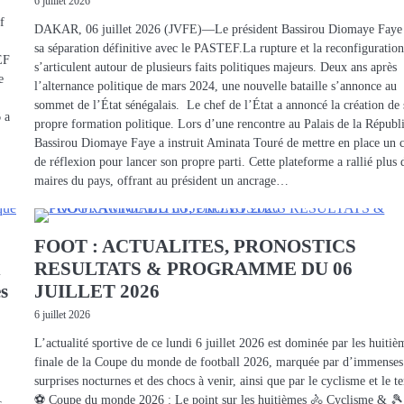
6 juillet 2026
f
DAKAR, 06 juillet 2026 (JVFE)—Le président Bassirou Diomaye Faye 
sa séparation définitive avec le PASTEF.La rupture et la reconfiguratio
EF
s’articulent autour de plusieurs faits politiques majeurs. Deux ans après
e
l’alternance politique de mars 2024, une nouvelle bataille s’annonce au
sommet de l’État sénégalais. Le chef de l’État a annoncé la création de 
 a
propre formation politique. Lors d’une rencontre au Palais de la Républ
Bassirou Diomaye Faye a instruit Aminata Touré de mettre en place un 
de réflexion pour lancer son propre parti. Cette plateforme a rallié plus
maires du pays, offrant au président un ancrage…
FOOT : ACTUALITES, PRONOSTICS
n
RESULTATS & PROGRAMME DU 06
es
JUILLET 2026
6 juillet 2026
L’actualité sportive de ce lundi 6 juillet 2026 est dominée par les huitiè
finale de la Coupe du monde de football 2026, marquée par d’immenses
surprises nocturnes et des chocs à venir, ainsi que par le cyclisme et le te
⚽ Coupe du monde 2026 : Le point sur les huitièmes 🚴 Cyclisme & 🎾
s