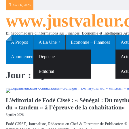
Skip
Août 6, 2026
to
www.justvaleur
content
Bi hebdomadaire d'informations sur Finances, Economie et Intelligence Arti
A Propos
A La Une
Economie – Finances
Actu
Abonnements
Dépêche
Sport
Actu
Editorial
Actu
Jour :
6 juillet 2026
L’éditorial de Fodé Cissé : « Sénégal : Du myth
du « tandem » à l’épreuve de la cohabitation»
6 juillet 2026
Fodé CISSE, Journaliste, Rédacteur en Chef & Directeur de Publication ©