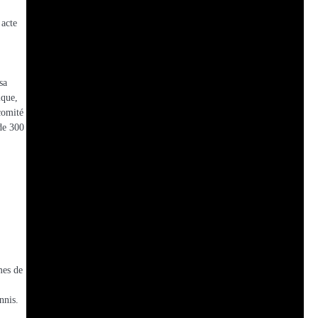
acte
n
sa
ique,
comité
 de 300
mes de
nnis.