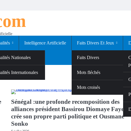
.com
ficielle
alités
Intelligence Artificielle
Faits Divers Et Jeux
D
alités Nationales
Faits Divers
C
p
alités Internationales
Jeux
Mots fléchés
G
Mots croisés
P
e
Sénégal :une profonde recomposition des
alliances président Bassirou Diomaye Faye q
D
crée son propre parti politique et Ousmane
Sonko