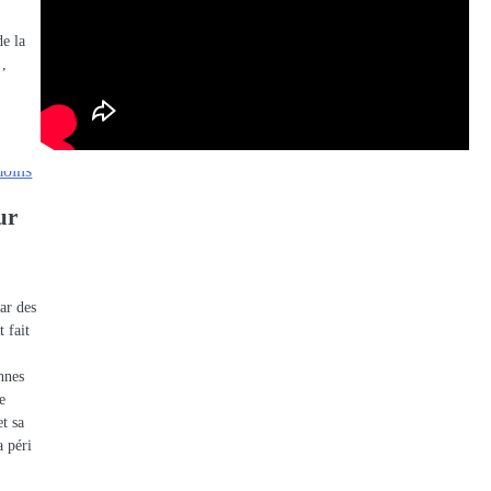
de la
 ,
ur
ar des
 fait
nnes
e
et sa
a péri