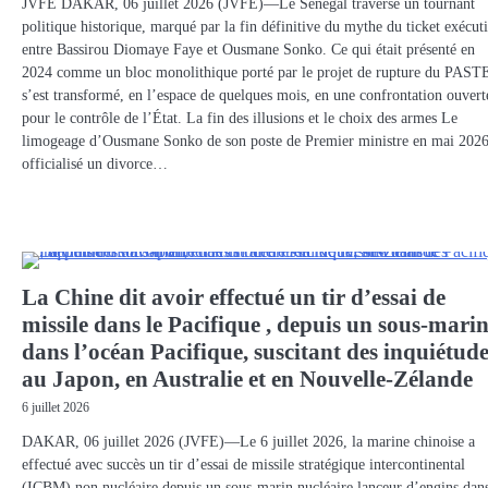
JVFE DAKAR, 06 juillet 2026 (JVFE)—Le Sénégal traverse un tournant
politique historique, marqué par la fin définitive du mythe du ticket exécuti
entre Bassirou Diomaye Faye et Ousmane Sonko. Ce qui était présenté en
2024 comme un bloc monolithique porté par le projet de rupture du PAST
s’est transformé, en l’espace de quelques mois, en une confrontation ouvert
pour le contrôle de l’État. La fin des illusions et le choix des armes Le
limogeage d’Ousmane Sonko de son poste de Premier ministre en mai 2026
officialisé un divorce…
La Chine dit avoir effectué un tir d’essai de
missile dans le Pacifique , depuis un sous-mari
dans l’océan Pacifique, suscitant des inquiétud
au Japon, en Australie et en Nouvelle-Zélande
6 juillet 2026
DAKAR, 06 juillet 2026 (JVFE)—Le 6 juillet 2026, la marine chinoise a
effectué avec succès un tir d’essai de missile stratégique intercontinental
(ICBM) non nucléaire depuis un sous-marin nucléaire lanceur d’engins dan