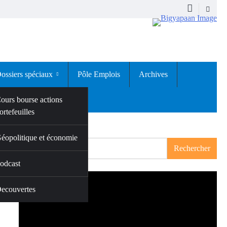
ossiers spéciaux
Pôle Emplois
Archives
ours bourse actions
ortefeuilles
Rechercher
éopolitique et économie
Rechercher
odcast
ui
ecouvertes