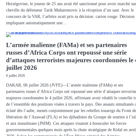
Herzégovine, le joueur de 25 ans avait été sanctionné pour avoir marché sur
cheville du défenseur Tarik Muharemovic à la réception d’un saut. Avec le
concours de la VAR, l’arbitre avait pris sa décision: carton rouge. Décision
impliquant automatiquement une…
L’armée malienne (FAMa) et ses partenaires
russes d’Africa Corps ont repoussé une série
d’attaques terroristes majeures coordonnées le 
juillet 2026
6 juillet 2026
DAKAR, 06 juillet 2026 (JVFE)—L’armée malienne (FAMa) et ses
partenaires russes d’Africa Corps ont repoussé une série d’attaques terrorist
majeures coordonnées le 4 juillet 2026, affirmant avoir rétabli le contrôle t
de l’ensemble des positions visées à travers le pays. Des assauts simultanés 
éclaté dès l’aube, menés conjointement par les rebelles touaregs du Front d
libération de l’Azawad (FLA) et les djihadistes du Groupe de soutien à l’is
et aux musulmans (JNIM). Ces attaques visaient à bousculer les forces
gouvernementales quelques mois après la chute stratégique de Kidal en avri