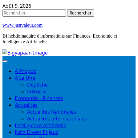
Skip
Août 9, 2026
to
Rechercher :
content
www.justvaleur.com
Bi hebdomadaire d'informations sur Finances, Economie et
Intelligence Artificielle
A Propos
A La Une
Dépêche
Editorial
Economie – Finances
Actualités
Actualités Nationales
Actualités Internationales
Intelligence Artificielle
Faits Divers Et Jeux