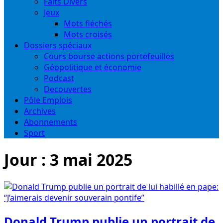
Faits Divers
Jeux
Mots fléchés
Mots croisés
Dossiers spéciaux
Cours bourse actions portefeuilles
Géopolitique et économie
Podcast
Decouvertes
Pôle Emplois
Archives
Abonnements
Sport
Jour :
3 mai 2025
Donald Trump publie un portrait de