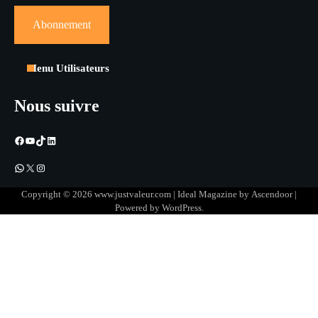
Menu Utilisateurs
Nous suivre
Facebook
YouTube
TikTok
LinkedIn
WhatsApp
X
Instagram
Copyright © 2026
www.justvaleur.com
| Ideal Magazine by
Ascendoor
|
Powered by
WordPress
.