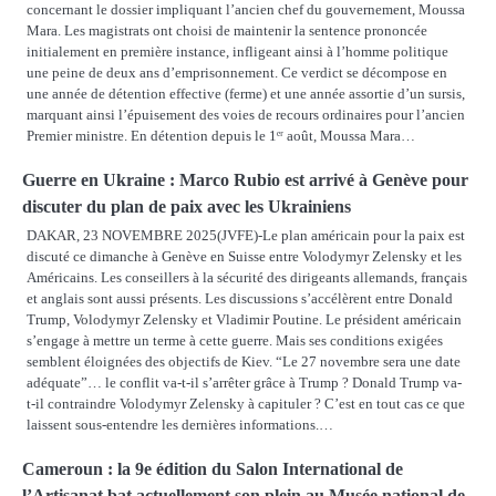
concernant le dossier impliquant l’ancien chef du gouvernement, Moussa
Mara. Les magistrats ont choisi de maintenir la sentence prononcée
initialement en première instance, infligeant ainsi à l’homme politique
une peine de deux ans d’emprisonnement. Ce verdict se décompose en
une année de détention effective (ferme) et une année assortie d’un sursis,
marquant ainsi l’épuisement des voies de recours ordinaires pour l’ancien
Premier ministre. En détention depuis le 1ᵉʳ août, Moussa Mara…
Guerre en Ukraine : Marco Rubio est arrivé à Genève pour
discuter du plan de paix avec les Ukrainiens
DAKAR, 23 NOVEMBRE 2025(JVFE)-Le plan américain pour la paix est
discuté ce dimanche à Genève en Suisse entre Volodymyr Zelensky et les
Américains. Les conseillers à la sécurité des dirigeants allemands, français
et anglais sont aussi présents. Les discussions s’accélèrent entre Donald
Trump, Volodymyr Zelensky et Vladimir Poutine. Le président américain
s’engage à mettre un terme à cette guerre. Mais ses conditions exigées
semblent éloignées des objectifs de Kiev. “Le 27 novembre sera une date
adéquate”… le conflit va-t-il s’arrêter grâce à Trump ? Donald Trump va-
t-il contraindre Volodymyr Zelensky à capituler ? C’est en tout cas ce que
laissent sous-entendre les dernières informations.…
Cameroun : la 9e édition du Salon International de
l’Artisanat bat actuellement son plein au Musée national de