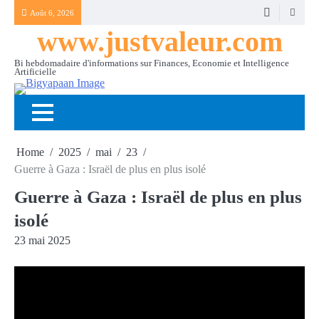
Skip
Août 6, 2026
to
www.justvaleur.com
content
Bi hebdomadaire d'informations sur Finances, Economie et Intelligence
Artificielle
Home
2025
mai
23
Guerre à Gaza : Israël de plus en plus isolé
Guerre à Gaza : Israël de plus en plus
isolé
23 mai 2025