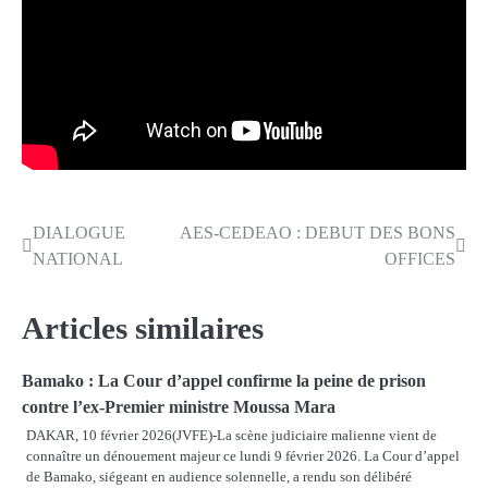
DIALOGUE
AES-CEDEAO : DEBUT DES BONS
Navigation
NATIONAL
OFFICES
de
l’article
Articles similaires
Bamako : La Cour d’appel confirme la peine de prison
contre l’ex-Premier ministre Moussa Mara
DAKAR, 10 février 2026(JVFE)-La scène judiciaire malienne vient de
connaître un dénouement majeur ce lundi 9 février 2026. La Cour d’appel
de Bamako, siégeant en audience solennelle, a rendu son délibéré