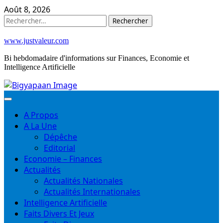
Skip
Août 8, 2026
to
Rechercher :
content
www.justvaleur.com
Bi hebdomadaire d'informations sur Finances, Economie et
Intelligence Artificielle
A Propos
A La Une
Dépêche
Editorial
Economie – Finances
Actualités
Actualités Nationales
Actualités Internationales
Intelligence Artificielle
Faits Divers Et Jeux