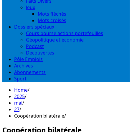
Faits Divers
Jeux
Mots fléchés
Mots croisés
Dossiers spéciaux
Cours bourse actions portefeuilles
Géopolitique et économie
Podcast
Decouvertes
Pôle Emplois
Archives
Abonnements
Sport
Home
2025
mai
27
Coopération bilatérale
Coopération bilatérale