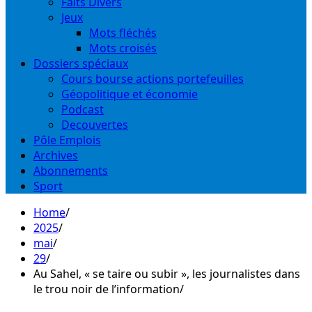
Faits Divers
Jeux
Mots fléchés
Mots croisés
Dossiers spéciaux
Cours bourse actions portefeuilles
Géopolitique et économie
Podcast
Decouvertes
Pôle Emplois
Archives
Abonnements
Sport
Home
2025
mai
29
Au Sahel, « se taire ou subir », les journalistes dans
le trou noir de l’information