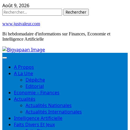
Skip
Août 9, 2026
to
Rechercher :
content
www.justvaleur.com
Bi hebdomadaire d'informations sur Finances, Economie et
Intelligence Artificielle
A Propos
A La Une
Dépêche
Editorial
Economie – Finances
Actualités
Actualités Nationales
Actualités Internationales
Intelligence Artificielle
Faits Divers Et Jeux