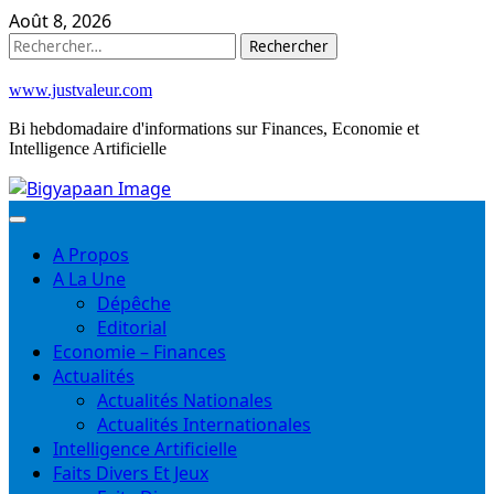
Skip
Août 8, 2026
to
Rechercher :
content
www.justvaleur.com
Bi hebdomadaire d'informations sur Finances, Economie et
Intelligence Artificielle
A Propos
A La Une
Dépêche
Editorial
Economie – Finances
Actualités
Actualités Nationales
Actualités Internationales
Intelligence Artificielle
Faits Divers Et Jeux