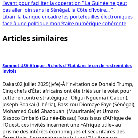
l’avant pour faciliter la coperation ” La Guinée ne peut
de
pas aller loin sans le Sénégal, la Côte d’Ivoire… “
l’article
Liban :la banque encadre les portefeuilles électroniques
face à une politique monétaire numérique cohérente
Articles similaires
Sommet USA-Afrique : 5 chefs d ‘Etat dans le cercle restreint des
invités
Dakar,02 juillet 2025(jvfe)-À l’invitation de Donald Trump,
Cinq chefs d’État africains ont été triés sur le volet pour
cette rencontre stratégique : Oligui Nguema ( Gabon),
Joseph Boakai (Libéria), Bassirou Diomaye Faye (Sénégal),
Mohamed Ould Ghazouani (Mauritanie) et Umaro
Sissoco Embaló (Guinée-Bissau) Tous issus d’Afrique de
l’Ouest, ces invités incarnent une «Afrique utile» au
prisme des intérêts économiques et sécuritaires des