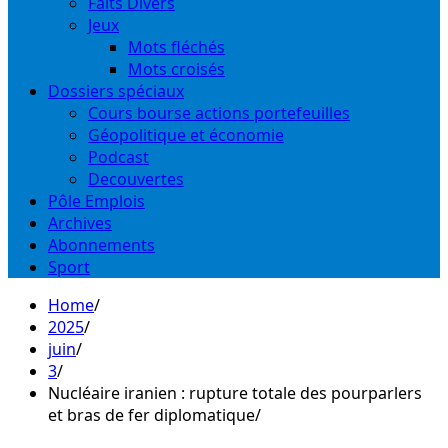
Faits Divers
Jeux
Mots fléchés
Mots croisés
Dossiers spéciaux
Cours bourse actions portefeuilles
Géopolitique et économie
Podcast
Decouvertes
Pôle Emplois
Archives
Abonnements
Sport
Home
2025
juin
3
Nucléaire iranien : rupture totale des pourparlers
et bras de fer diplomatique