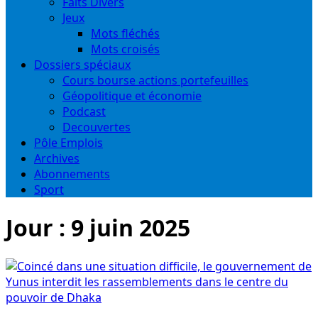
Faits Divers
Jeux
Mots fléchés
Mots croisés
Dossiers spéciaux
Cours bourse actions portefeuilles
Géopolitique et économie
Podcast
Decouvertes
Pôle Emplois
Archives
Abonnements
Sport
Jour :
9 juin 2025