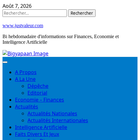
Skip
Août 7, 2026
to
Rechercher :
content
www.justvaleur.com
Bi hebdomadaire d'informations sur Finances, Economie et
Intelligence Artificielle
A Propos
A La Une
Dépêche
Editorial
Economie – Finances
Actualités
Actualités Nationales
Actualités Internationales
Intelligence Artificielle
Faits Divers Et Jeux