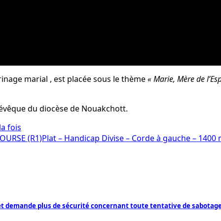
rinage marial , est placée sous le thème
« Marie, Mère de l’E
, évêque du diocèse de Nouakchott.
a fois
RSE (R1)Plat – Handicap Divise – Corde à gauche – 1400 m
et demande plus de sécurité concernant toute tentative de sabotag