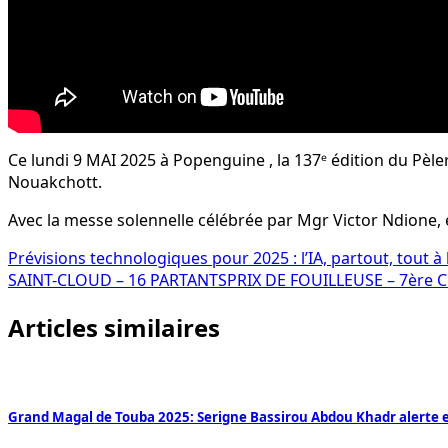
Ce lundi 9 MAI 2025 à Popenguine , la 137ᵉ édition du Pèle
Nouakchott.
Avec la messe solennelle célébrée par Mgr Victor Ndione
Navigation
Prévisions technologiques pour 2025 : l’IA, partout, tout à l
SAINT-CLOUD – 16 PARTANTSPRIX DE FOUILLEUSE – 7ère COU
de
Articles similaires
l’article
Grand Magal de Touba 2025: Serigne Bassirou Abdou Khadr alerte 