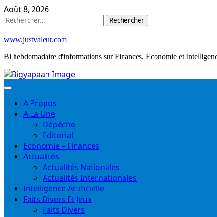
Skip
Août 8, 2026
to
Rechercher :
content
www.justvaleur.com
Bi hebdomadaire d'informations sur Finances, Economie et Intelligence
A Propos
A La Une
Dépêche
Editorial
Economie – Finances
Actualités
Actualités Nationales
Actualités Internationales
Intelligence Artificielle
Faits Divers Et Jeux
Faits Divers