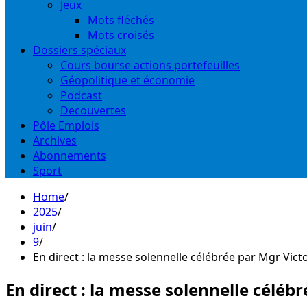
Jeux
Mots fléchés
Mots croisés
Dossiers spéciaux
Cours bourse actions portefeuilles
Géopolitique et économie
Podcast
Decouvertes
Pôle Emplois
Archives
Abonnements
Sport
Home
2025
juin
9
En direct : la messe solennelle célébrée par Mgr Vi
En direct : la messe solennelle célé