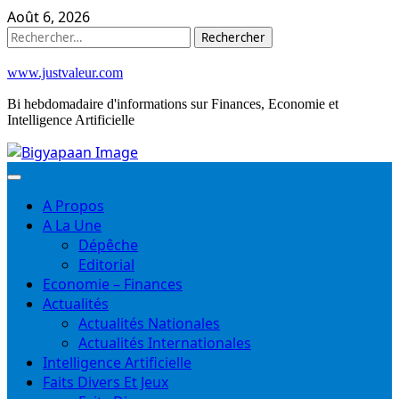
Skip
Août 6, 2026
to
Rechercher :
content
www.justvaleur.com
Bi hebdomadaire d'informations sur Finances, Economie et
Intelligence Artificielle
A Propos
A La Une
Dépêche
Editorial
Economie – Finances
Actualités
Actualités Nationales
Actualités Internationales
Intelligence Artificielle
Faits Divers Et Jeux