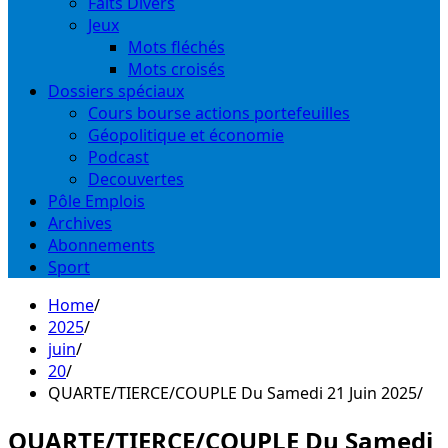
Faits Divers
Jeux
Mots fléchés
Mots croisés
Dossiers spéciaux
Cours bourse actions portefeuilles
Géopolitique et économie
Podcast
Decouvertes
Pôle Emplois
Archives
Abonnements
Sport
Home
2025
juin
20
QUARTE/TIERCE/COUPLE Du Samedi 21 Juin 2025
QUARTE/TIERCE/COUPLE Du Samedi