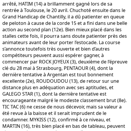
arrêté, HATIM (14) a brillamment gagné lors de sa
rentrée à Toulouse, le 20 avril. Chuchoté ensuite dans le
Grand Handicap de Chantilly, il a dû patienter en queue
de peloton à cause de la corde 15 et a fini dans une belle
action au second plan (12e). Bien mieux placé dans les
stalles cette fois, il pourra sans doute patienter près des
animateurs avant de leur porter l’estocade. La course
s’annonce toutefois très ouverte et bien d’autres
compétiteurs peuvent aussi espérer gagner, à
commencer par ROCK JOYEUX (3), deuxième de l’épreuve
clé du 28 mai à Strasbourg, PENTAOUR (4), dont la
dernière tentative à Argentan est tout bonnement
excellente (2e), ROUDOUDOU (13), de retour sur une
distance plus en adéquation avec ses aptitudes, et
GALEGO STAR (1), dont la dernière tentative est
encourageante malgré le modeste classement brut (8e).
TIC TAC (6) ne cesse de nous décevoir, mais sa valeur a
été revue à la baisse et il serait imprudent de le
condamner. MYKISS (12), confirmé à ce niveau, et
MARTIN (16), très bien placé en bas de tableau, peuvent