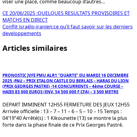
viser une place, comme beaucoup d’autres…
Navigation
CE 20/06/2025 :QUELQUES RESULTATS PROVISOIRES ET
MATCHS EN DIRECT
de
Conflit israélo-iranien:ce qu’il faut savoir sur les derniers
l’article
developpements
Articles similaires
PRONOSTIC JVFE PMU ALR1 “QUARTE” DU MARDI 16 DECEMBRE
2025 -PAU – PRIX ETALON CASTLE DU BERLAIS – HARAS DU LION
(PRIX GEORGES PASTRE) -14 CONCURRENTS – 4ème COURSE –
HAIES 83 000 EUROS (ENV. 54 500 000 F CFA) – 3 500 METRE
DEPART IMMINENT 12H55 FERMETURE DES JEUX 12H55
Arrivée officielle : 13 – 7 – 11 – 6 – 5 – 10 – 15 Temps :
04’19”40 Arrêté(s) : 1 Kikounette (13) se montre la plus
forte dans la phase finale de ce Prix Georges Pastré.