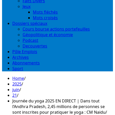
Faits Divers
Jeux
Mots fléchés
Mots croisés
Dossiers spéciaux
Cours bourse actions portefeuilles
Géopolitique et économie
Podcast
Decouvertes
Pôle Emplois
Archives
Abonnements
Sport
Home
2025
juin
21
Journée du yoga 2025 EN DIRECT | Dans tout
l’Andhra Pradesh, 2,45 millions de personnes se
sont inscrites pour pratiquer le yoga : CM Naidu