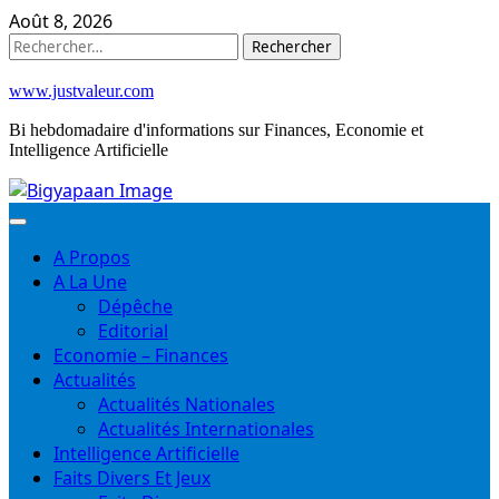
Skip
Août 8, 2026
to
Rechercher :
content
www.justvaleur.com
Bi hebdomadaire d'informations sur Finances, Economie et
Intelligence Artificielle
A Propos
A La Une
Dépêche
Editorial
Economie – Finances
Actualités
Actualités Nationales
Actualités Internationales
Intelligence Artificielle
Faits Divers Et Jeux