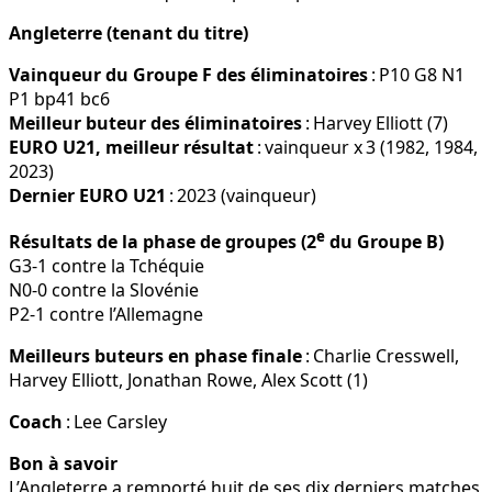
Angleterre
(tenant du titre)
Vainqueur du Groupe F des éliminatoires
: P10 G8 N1
P1 bp41 bc6
Meilleur buteur des éliminatoires
: Harvey Elliott (7)
EURO U21, meilleur résultat
: vainqueur x 3 (1982, 1984,
2023)
Dernier EURO U21
: 2023 (vainqueur)
e
Résultats de la phase de groupes (2
du Groupe B)
G3-1 contre la Tchéquie
N0-0 contre la Slovénie
P2-1 contre l’Allemagne
Meilleurs buteurs en phase finale
: Charlie Cresswell,
Harvey Elliott, Jonathan Rowe, Alex Scott (1)
Coach
: Lee Carsley
Bon à savoir
L’Angleterre a remporté huit de ses dix derniers matches