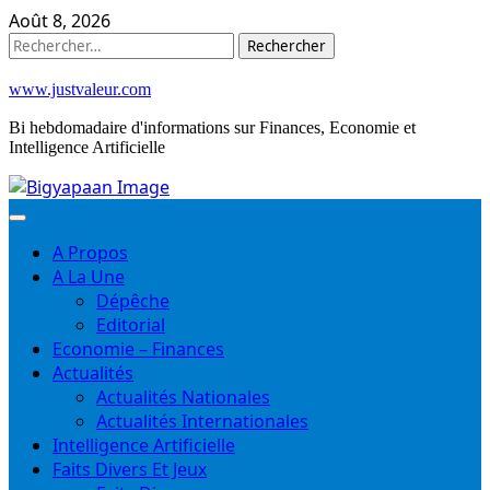
Skip
Août 8, 2026
to
Rechercher :
content
www.justvaleur.com
Bi hebdomadaire d'informations sur Finances, Economie et
Intelligence Artificielle
A Propos
A La Une
Dépêche
Editorial
Economie – Finances
Actualités
Actualités Nationales
Actualités Internationales
Intelligence Artificielle
Faits Divers Et Jeux