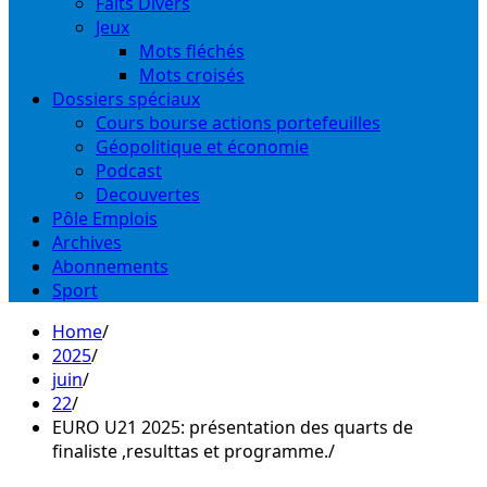
Faits Divers
Jeux
Mots fléchés
Mots croisés
Dossiers spéciaux
Cours bourse actions portefeuilles
Géopolitique et économie
Podcast
Decouvertes
Pôle Emplois
Archives
Abonnements
Sport
Home
2025
juin
22
EURO U21 2025: présentation des quarts de
finaliste ,resulttas et programme.