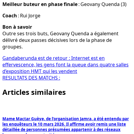
Meilleur buteur en phase finale
:
Geovany Quenda (3)
Coach
: Rui Jorge
Bon à savoir
Outre ses trois buts, Geovany Quenda a également
délivré deux passes décisives lors de la phase de
groupes.
Navigation
Gandaberunda est de retour : Internet est en
effervescence, les gens font la queue dans quatre salles
de
d’exposition HMT qui les vendent
l’article
RESULTATS DES MATCHS :
Articles similaires
Mame Mactar Guèye, de l’organisation Jamra, a été entendu par
les enquêteurs le 10 mars 2026. Il affirme avoir remis une liste
détaillée de personnes présumées appartenir à des réseaux