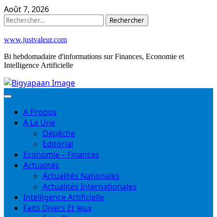
Skip
Août 7, 2026
to
Rechercher :
content
www.justvaleur.com
Bi hebdomadaire d'informations sur Finances, Economie et
Intelligence Artificielle
A Propos
A La Une
Dépêche
Editorial
Economie – Finances
Actualités
Actualités Nationales
Actualités Internationales
Intelligence Artificielle
Faits Divers Et Jeux