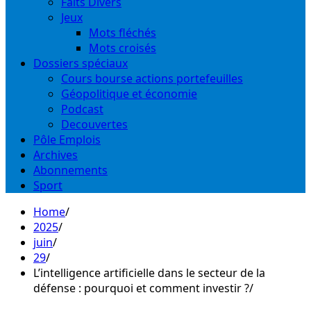
Faits Divers
Jeux
Mots fléchés
Mots croisés
Dossiers spéciaux
Cours bourse actions portefeuilles
Géopolitique et économie
Podcast
Decouvertes
Pôle Emplois
Archives
Abonnements
Sport
Home
2025
juin
29
L’intelligence artificielle dans le secteur de la
défense : pourquoi et comment investir ?