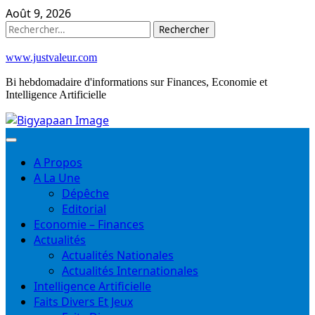
Skip
Août 9, 2026
to
Rechercher :
content
www.justvaleur.com
Bi hebdomadaire d'informations sur Finances, Economie et
Intelligence Artificielle
A Propos
A La Une
Dépêche
Editorial
Economie – Finances
Actualités
Actualités Nationales
Actualités Internationales
Intelligence Artificielle
Faits Divers Et Jeux