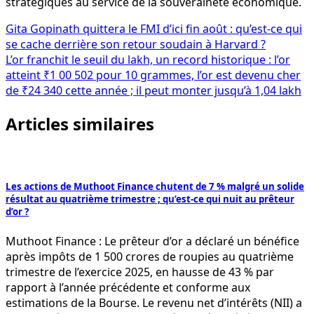
stratégiques au service de la souveraineté économique.
Navigation
Gita Gopinath quittera le FMI d’ici fin août : qu’est-ce qui
se cache derrière son retour soudain à Harvard ?
de
L’or franchit le seuil du lakh, un record historique : l’or
l’article
atteint ₹1 00 502 pour 10 grammes, l’or est devenu cher
de ₹24 340 cette année ; il peut monter jusqu’à 1,04 lakh
Articles similaires
Les actions de Muthoot Finance chutent de 7 % malgré un solide
résultat au quatrième trimestre ; qu’est-ce qui nuit au prêteur
d’or ?
Muthoot Finance : Le prêteur d’or a déclaré un bénéfice
après impôts de 1 500 crores de roupies au quatrième
trimestre de l’exercice 2025, en hausse de 43 % par
rapport à l’année précédente et conforme aux
estimations de la Bourse. Le revenu net d’intérêts (NII) a