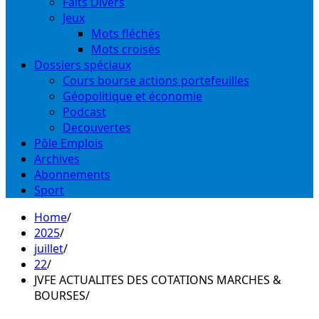
Faits Divers
Jeux
Mots fléchés
Mots croisés
Dossiers spéciaux
Cours bourse actions portefeuilles
Géopolitique et économie
Podcast
Decouvertes
Pôle Emplois
Archives
Abonnements
Sport
Home
2025
juillet
22
JVFE ACTUALITES DES COTATIONS MARCHES &
BOURSES