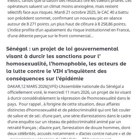
inédits, tandis que la saison des résultats tire les valeurs phares. Les
opérateurs saluent un climat moins anxiogène, mais restent
sélectifs face aux risques. Mardi 21 octobre 2025, le CAC 40 a battu
son précédent sommet, confirmant un nouveau pic en séance
autour de 8 271 points ,un plus haut de clôture à 8 258,86 points.
L’indice profite d’un apaisement du risque institutionnel en France,
d’une détente perçue sur le front commercial…
Sénégal : un projet de loi gouvernemental
visant à durcir les sanctions pour l’
homosexualité, l’homophobie, les acteurs de
la lutte contre le VIH s’inquiètent des
conséquences sur l’épidémie
DAKAR,12 MARS 2026(JVFE)-L’Assemblée nationale du Sénégal a
officiellement voté, le mercredi 11 mars 2026, un projet de loi visant
à durcir considérablement la répression de l’homosexualité dans le
pays. Pour rappel , à l’origine de cette situation, deux affaires
distinctes d’homosexualité et de pédocriminalité qui ont fait couler
de salive et de sel.: d’une part, une série d’arrestations dans le cadre
d’une enquête sur un réseau de pédocriminalité animé par un
retraité français ; d’autre part, l’arrestation de douze hommes, dont
deux célébrités, accusés notamment « d’actes contre nature » et de