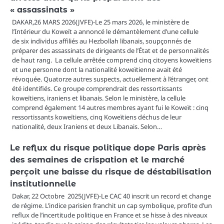
« assassinats »
DAKAR,26 MARS 2026(JVFE)-Le 25 mars 2026, le ministère de
l’Intérieur du Koweït a annoncé le démantèlement d’une cellule
de six individus affiliés au Hezbollah libanais, soupçonnés de
préparer des assassinats de dirigeants de l’État et de personnalités
de haut rang. La cellule arrêtée comprend cinq citoyens koweïtiens
et une personne dont la nationalité koweïtienne avait été
révoquée. Quatorze autres suspects, actuellement à l’étranger, ont
été identifiés. Ce groupe comprendrait des ressortissants
koweïtiens, iraniens et libanais. Selon le ministère, la cellule
comprend également 14 autres membres ayant fui le Koweït : cinq
ressortissants koweïtiens, cinq Koweïtiens déchus de leur
nationalité, deux Iraniens et deux Libanais. Selon…
Le reflux du risque politique dope Paris après
des semaines de crispation et le marché
perçoit une baisse du risque de déstabilisation
institutionnelle
Dakar, 22 Octobre 2025(JVFE)-Le CAC 40 inscrit un record et change
de régime. L’indice parisien franchit un cap symbolique, profite d’un
reflux de l’incertitude politique en France et se hisse à des niveaux