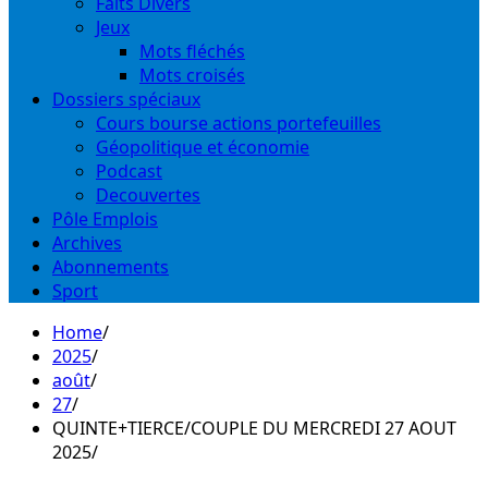
Faits Divers
Jeux
Mots fléchés
Mots croisés
Dossiers spéciaux
Cours bourse actions portefeuilles
Géopolitique et économie
Podcast
Decouvertes
Pôle Emplois
Archives
Abonnements
Sport
Home
2025
août
27
QUINTE+TIERCE/COUPLE DU MERCREDI 27 AOUT
2025