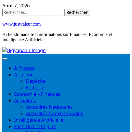
Skip
Août 7, 2026
to
Rechercher :
content
www.justvaleur.com
Bi hebdomadaire d'informations sur Finances, Economie et
Intelligence Artificielle
A Propos
A La Une
Dépêche
Editorial
Economie – Finances
Actualités
Actualités Nationales
Actualités Internationales
Intelligence Artificielle
Faits Divers Et Jeux