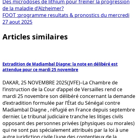
Navigation
Des microdoses de lithium pour freiner la progression
de la maladie d’Alzheimer?
de
FOOT :programme resultats & pronostics du mercredi
l’article
27 aout 2025
Articles similaires
Extradition de Madiambal Diagne: la note en délibéré est
attendue pour ce mardi 25 novembre
DAKAR, 25 NOVEMBRE 2025(JVFE)–La Chambre de
l’instruction de la Cour d’appel de Versailles rend ce
mardi 25 novembre son délibéré concernant la demande
d’extradition formulée par l’État du Sénégal contre
Madiambal Diagne , réfugié en France depuis septembre
dernier. Le tribunal judiciaire tranche les litiges civils
opposant des personnes privées (physiques ou morales)
qui ne sont pas spécialement attribués par la loi à une
autre juridiction civile (juge des contentieux de la