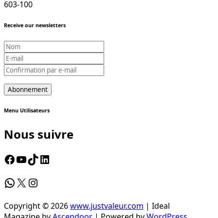
603-100
Receive our newsletters
Menu Utilisateurs
Nous suivre
Facebook
YouTube
TikTok
LinkedIn
WhatsApp
X
Instagram
Copyright © 2026
www.justvaleur.com
| Ideal
Magazine by
Ascendoor
| Powered by
WordPress
.