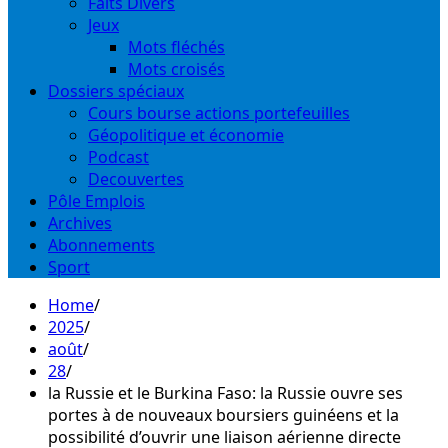
Faits Divers
Jeux
Mots fléchés
Mots croisés
Dossiers spéciaux
Cours bourse actions portefeuilles
Géopolitique et économie
Podcast
Decouvertes
Pôle Emplois
Archives
Abonnements
Sport
Home
2025
août
28
la Russie et le Burkina Faso: la Russie ouvre ses
portes à de nouveaux boursiers guinéens et la
possibilité d’ouvrir une liaison aérienne directe