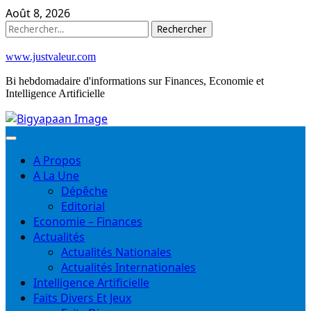
Skip
Août 8, 2026
to
Rechercher :
content
www.justvaleur.com
Bi hebdomadaire d'informations sur Finances, Economie et
Intelligence Artificielle
A Propos
A La Une
Dépêche
Editorial
Economie – Finances
Actualités
Actualités Nationales
Actualités Internationales
Intelligence Artificielle
Faits Divers Et Jeux