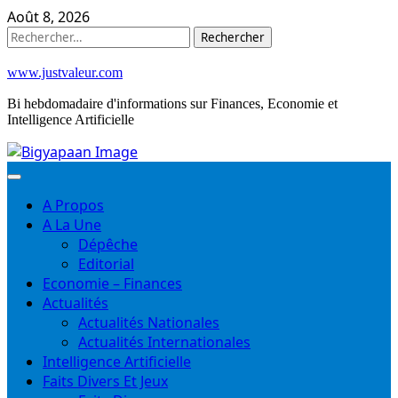
Skip
Août 8, 2026
to
Rechercher :
content
www.justvaleur.com
Bi hebdomadaire d'informations sur Finances, Economie et
Intelligence Artificielle
A Propos
A La Une
Dépêche
Editorial
Economie – Finances
Actualités
Actualités Nationales
Actualités Internationales
Intelligence Artificielle
Faits Divers Et Jeux