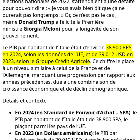
élections nationales de 2022, s’attendaient à une défaite
pour pouvoir dire : « Je vous avais bien dit que ça ne
durerait pas longtemps. » Or, ce n’est pas le cas ;
même
Donald Trump
a félicité la Première
ministre
Giorgia Meloni
pour la longévité de son
gouvernement.
Le PIB par habitant de l’Italie était d’environ
38 900 PPS
en 2024, selon les données de l’UE, et de 39 012 USD en
2023, selon le Groupe Crédit Agricole
. Ce chiffre le place
à un niveau similaire à celui de la France et de
l’Allemagne, marquant une progression par rapport aux
années précédentes, due à une combinaison de
croissance économique et de déclin démographique.
Détails et contexte
En 2024 (en Standard de Pouvoir d’Achat – SPA)
: le
PIB par habitant de l’Italie était de 38 900 SPA, le
plaçant parmi les pays de l’UE.
En 2023 (en Dollars américains)
: le PIB par
habitant était de 39 012 USD, d’après les prévisions