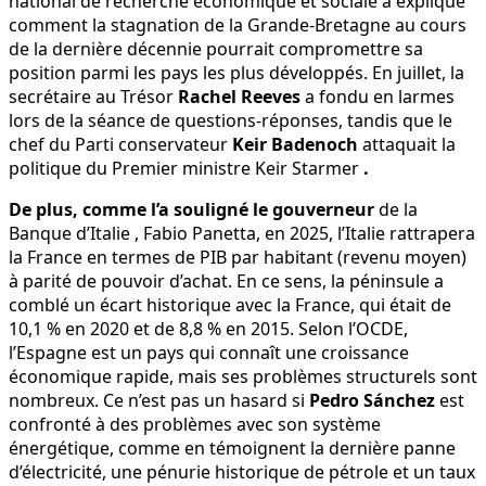
national de recherche économique et sociale a expliqué
comment la stagnation de la Grande-Bretagne au cours
de la dernière décennie pourrait compromettre sa
position parmi les pays les plus développés. En juillet, la
secrétaire au Trésor
Rachel Reeves
a fondu en larmes
lors de la séance de questions-réponses, tandis que le
chef du Parti conservateur
Keir Badenoch
attaquait la
politique du Premier ministre Keir Starmer
.
De plus, comme l’a souligné le gouverneur
de la
Banque d’Italie , Fabio Panetta, en 2025, l’Italie rattrapera
la France en termes de PIB par habitant (revenu moyen)
à parité de pouvoir d’achat. En ce sens, la péninsule a
comblé un écart historique avec la France, qui était de
10,1 % en 2020 et de 8,8 % en 2015. Selon l’OCDE,
l’Espagne est un pays qui connaît une croissance
économique rapide, mais ses problèmes structurels sont
nombreux. Ce n’est pas un hasard si
Pedro Sánchez
est
confronté à des problèmes avec son système
énergétique, comme en témoignent la dernière panne
d’électricité, une pénurie historique de pétrole et un taux