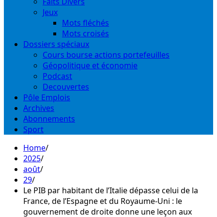
Faits Divers
Jeux
Mots fléchés
Mots croisés
Dossiers spéciaux
Cours bourse actions portefeuilles
Géopolitique et économie
Podcast
Decouvertes
Pôle Emplois
Archives
Abonnements
Sport
Home
2025
août
29
Le PIB par habitant de l’Italie dépasse celui de la
France, de l’Espagne et du Royaume-Uni : le
gouvernement de droite donne une leçon aux