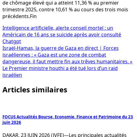
de chômage élevé qui a atteint 11,36 % au premier
trimestre 2025, contre 10,61 % au cours des trois mois
précédents.Fin
Navigation
Intelligence artificielle, alerte conseil mortel : un
Américain de 16 ans se suicide après avoir consulté
de
Chatgpt
l’article
Israël-Hamas, la guerre de Gaza en direct | Forces
israéliennes : « Gaza est une zone de combat
dangereuse, il faut mettre fin aux trêves humanitaires. »
Le Premier ministre houthi a été tué lors d’un raid
israélien
Articles similaires
FOCUS Actualités Bourse, Economie, Finance et Patrimoine du 23
juin 2026
DAKAR, 23 JUIN 2026 (JVFE)—Les principales actualités