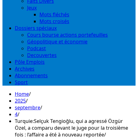
Faits Divers
Jeux
Mots fléchés
Mots croisés
Dossiers spéciaux
Cours bourse actions portefeuilles
Géopolitique et économie
Podcast
Decouvertes
Pôle Emplois
Archives
Abonnements
Sport
Home
2025
septembre
4
Turquie:Selçuk Tengioğlu, qui a agressé Özgür
Özel, a comparu devant le juge pour la troisième
fois : l’affaire a été à nouveau reportée