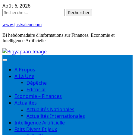
Skip
Août 6, 2026
to
Rechercher :
content
www.justvaleur.com
Bi hebdomadaire d'informations sur Finances, Economie et
Intelligence Artificielle
A Propos
A La Une
Dépêche
Editorial
Economie – Finances
Actualités
Actualités Nationales
Actualités Internationales
Intelligence Artificielle
Faits Divers Et Jeux