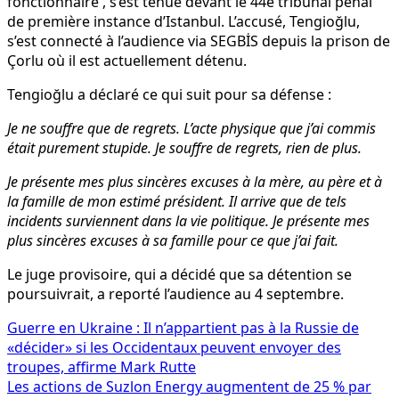
fonctionnaire , s’est tenue devant le 44e tribunal pénal
de première instance d’Istanbul. L’accusé, Tengioğlu,
s’est connecté à l’audience via SEGBİS depuis la prison de
Çorlu où il est actuellement détenu.
Tengioğlu a déclaré ce qui suit pour sa défense :
Je ne souffre que de regrets. L’acte physique que j’ai commis
était purement stupide. Je souffre de regrets, rien de plus.
Je présente mes plus sincères excuses à la mère, au père et à
la famille de mon estimé président. Il arrive que de tels
incidents surviennent dans la vie politique. Je présente mes
plus sincères excuses à sa famille pour ce que j’ai fait.
Le juge provisoire, qui a décidé que sa détention se
poursuivrait, a reporté l’audience au 4 septembre.
Navigation
Guerre en Ukraine : Il n’appartient pas à la Russie de
«décider» si les Occidentaux peuvent envoyer des
de
troupes, affirme Mark Rutte
l’article
Les actions de Suzlon Energy augmentent de 25 % par