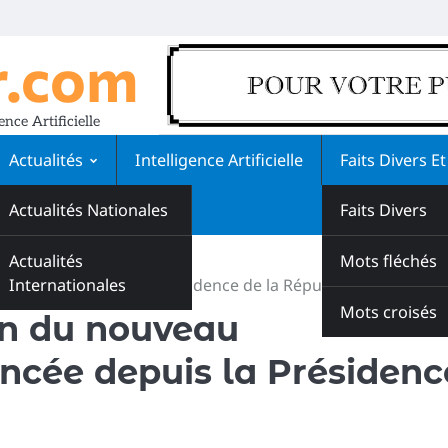
r.com
nce Artificielle
Actualités
Intelligence Artificielle
Faits Divers Et
Actualités Nationales
Faits Divers
Actualités
Jeux
Mots fléchés
annoncée depuis la Présidence de la République
Internationales
Mots croisés
on du nouveau
cée depuis la Présidenc