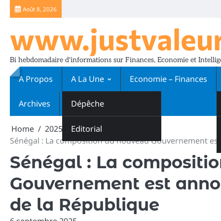
Skip
Août 8, 2026
to
www.justvaleu
content
Bi hebdomadaire d'informations sur Finances, Economie et Intellige
A Propos
A La Une
Economie – Finances
Archives
Abonnements
Dépêche
Sport
Home
2025
Editorial
septembre
6
Sénégal : La composition du nouveau Gouvernement est 
Sénégal : La compositi
Gouvernement est annon
de la République
6 septembre 2025