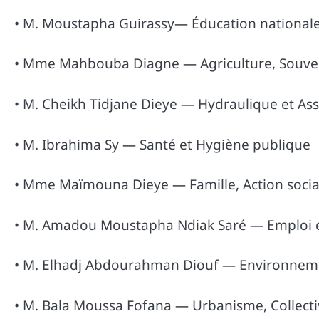
• M. Moustapha Guirassy— Éducation national
• Mme Mahbouba Diagne — Agriculture, Souvera
• M. Cheikh Tidjane Dieye — Hydraulique et As
• M. Ibrahima Sy — Santé et Hygiène publique
• Mme Maïmouna Dieye — Famille, Action social
• M. Amadou Moustapha Ndiak Saré — Emploi et
• M. Elhadj Abdourahman Diouf — Environneme
• M. Bala Moussa Fofana — Urbanisme, Collectiv