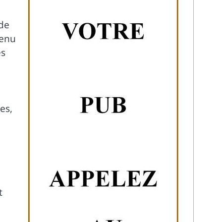
 de
tenu
es
es,
t
n