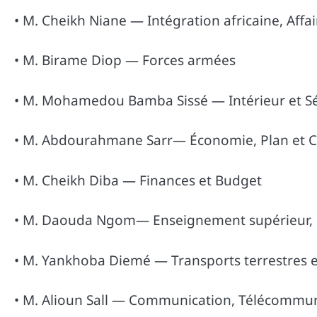
• M. Cheikh Niane — Intégration africaine, Affai
• M. Birame Diop — Forces armées
• M. Mohamedou Bamba Sissé — Intérieur et Sé
• M. Abdourahmane Sarr— Économie, Plan et 
• M. Cheikh Diba — Finances et Budget
• M. Daouda Ngom— Enseignement supérieur, 
• M. Yankhoba Diemé — Transports terrestres e
• M. Alioun Sall — Communication, Télécommu