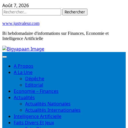
Skip
Août 7, 2026
to
Rechercher :
content
www.justvaleur.com
Bi hebdomadaire d'informations sur Finances, Economie et
Intelligence Artificielle
A Propos
A La Une
Dépêche
Editorial
Economie – Finances
Actualités
Actualités Nationales
Actualités Internationales
Intelligence Artificielle
Faits Divers Et Jeux