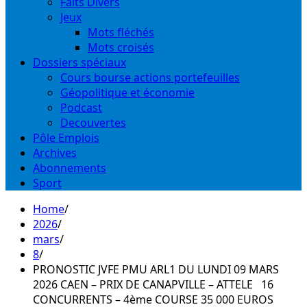
Faits Divers
Jeux
Mots fléchés
Mots croisés
Dossiers spéciaux
Cours bourse actions portefeuilles
Géopolitique et économie
Podcast
Decouvertes
Pôle Emplois
Archives
Abonnements
Sport
Home
2026
mars
8
PRONOSTIC JVFE PMU ARL1 DU LUNDI 09 MARS
2026 CAEN – PRIX DE CANAPVILLE – ATTELE 16
CONCURRENTS – 4ème COURSE 35 000 EUROS