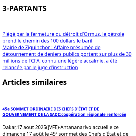
3-PARTANTS
Navigation
Piégé par la fermeture du détroit d’Ormuz, le pétrole
prend le chemin des 100 dollars le baril
de
Mairie de Ziguinchor : Affaire présumée de
l’article
détournement de deniers publics portant sur plus de 30
millions de FCFA, connu une légère accalmie, a été
relancée par le juge d’instruction
Articles similaires
45e SOMMET ORDINAIRE DES CHEFS D’ÉTAT ET DE
GOUVERNEMENT DE LA SADC:coopération régionale renforcée
Dakar,17 aout 2025(JVFE)-Antananarivo accueille ce
dimanche 17 août le 45ᵉ sommet des Chefs d’État et de