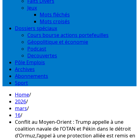
Faits Divers
Jeux
Mots fléchés
Mots croisés
Dossiers spéciaux
Cours bourse actions portefeuilles
Géopolitique et économie
Podcast
Decouvertes
Pôle Emplois
Archives
Abonnements
Sport
Home
2026
mars
16
Conflit au Moyen-Orient : Trump appelle à une
coalition navale de l’OTAN et Pékin dans le détroit
d’Ormuz,l’appel à une protection alliée est remis en