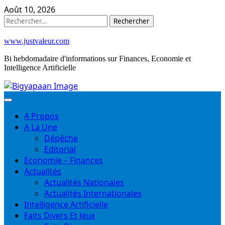
Skip
Août 10, 2026
to
Rechercher :
content
www.justvaleur.com
Bi hebdomadaire d'informations sur Finances, Economie et
Intelligence Artificielle
A Propos
A La Une
Dépêche
Editorial
Economie – Finances
Actualités
Actualités Nationales
Actualités Internationales
Intelligence Artificielle
Faits Divers Et Jeux