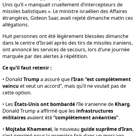
Unis qu’il « manquait cruellement d’intercepteurs de
missiles balistiques ». Le ministre israélien des Affaires
étrangères, Gideon Saar, avait rejeté dimanche matin ces
allégations.
Huit personnes ont été légèrement blessées dimanche
dans le centre d’Israël après des tirs de missiles iraniens,
ont annoncé les services de secours, lors d’une journée
marquée par des alertes à répétition.
Ce qu’il faut retenir :
• Donald
Trump
a assuré que
l’Iran “est complètement
vaincu
et veut un accord”, mais qu’il ne voulait pas de
cette option.
• Les
États-Unis ont bombardé
l’île iranienne de
Kharg
.
Donald Trump a affirmé que les
infrastructures
militaires
avaient été
“complètement anéanties”
.
•
Mojtaba Khamenei
, le nouveau
guide suprême d’Iran
,
s’est exprimé pour la première fois dans un message