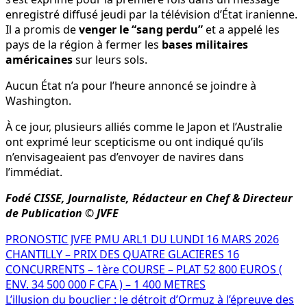
enregistré diffusé jeudi par la télévision d’État iranienne.
Il a promis de
venger le “sang perdu”
et a appelé les
pays de la région à fermer les
bases militaires
américaines
sur leurs sols.
Aucun État n’a pour l’heure annoncé se joindre à
Washington.
À ce jour, plusieurs alliés comme le Japon et l’Australie
ont exprimé leur scepticisme ou ont indiqué qu’ils
n’envisageaient pas d’envoyer de navires dans
l’immédiat.
Fodé CISSE, Journaliste, Rédacteur en Chef & Directeur
de Publication © JVFE
Navigation
PRONOSTIC JVFE PMU ARL1 DU LUNDI 16 MARS 2026
CHANTILLY – PRIX DES QUATRE GLACIERES 16
de
CONCURRENTS – 1ère COURSE – PLAT 52 800 EUROS (
l’article
ENV. 34 500 000 F CFA ) – 1 400 METRES
L’illusion du bouclier : le détroit d’Ormuz à l’épreuve des