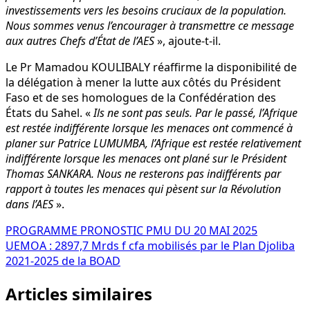
investissements vers les besoins cruciaux de la population.
Nous sommes venus l’encourager à transmettre ce message
aux autres Chefs d’État de l’AES
», ajoute-t-il.
Le Pr Mamadou KOULIBALY réaffirme la disponibilité de
la délégation à mener la lutte aux côtés du Président
Faso et de ses homologues de la Confédération des
États du Sahel. «
Ils ne sont pas seuls. Par le passé, l’Afrique
est restée indifférente lorsque les menaces ont commencé à
planer sur Patrice LUMUMBA, l’Afrique est restée relativement
indifférente lorsque les menaces ont plané sur le Président
Thomas SANKARA. Nous ne resterons pas indifférents par
rapport à toutes les menaces qui pèsent sur la Révolution
dans l’AES
».
Navigation
PROGRAMME PRONOSTIC PMU DU 20 MAI 2025
UEMOA : 2897,7 Mrds f cfa mobilisés par le Plan Djoliba
de
2021-2025 de la BOAD
l’article
Articles similaires