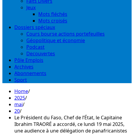
Faits Divers
Jeux
Mots fléchés
Mots croisés
Dossiers spéciaux
Cours bourse actions portefeuilles
Géopolitique et économie
Podcast
Decouvertes
Pôle Emplois
Archives
Abonnements
Sport
Home
2025
mai
20
Le Président du Faso, Chef de l’État, le Capitaine
Ibrahim TRAORÉ a accordé, ce lundi 19 mai 2025,
une audience à une délégation de panafricanistes