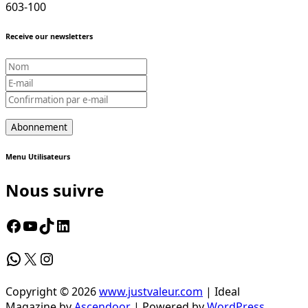
603-100
Receive our newsletters
Menu Utilisateurs
Nous suivre
Facebook
YouTube
TikTok
LinkedIn
WhatsApp
X
Instagram
Copyright © 2026
www.justvaleur.com
| Ideal
Magazine by
Ascendoor
| Powered by
WordPress
.