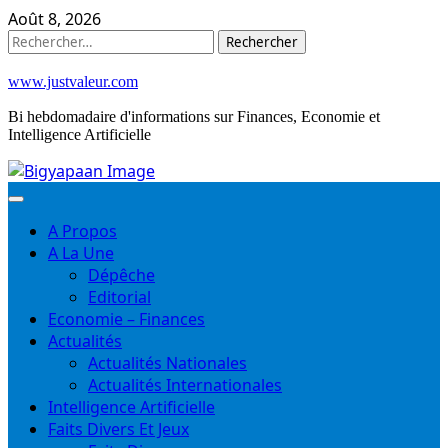
Skip
Août 8, 2026
to
Rechercher :
content
www.justvaleur.com
Bi hebdomadaire d'informations sur Finances, Economie et
Intelligence Artificielle
A Propos
A La Une
Dépêche
Editorial
Economie – Finances
Actualités
Actualités Nationales
Actualités Internationales
Intelligence Artificielle
Faits Divers Et Jeux