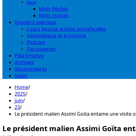
Jeux
Mots fléchés
Mots croisés
Dossiers spéciaux
Cours bourse actions portefeuilles
Géopolitique et économie
Podcast
Decouvertes
Pôle Emplois
Archives
Abonnements
Sport
Home
2025
juin
23
Le président malien Assimi Goïta entame une visite of
Le président malien Assimi Goïta enta