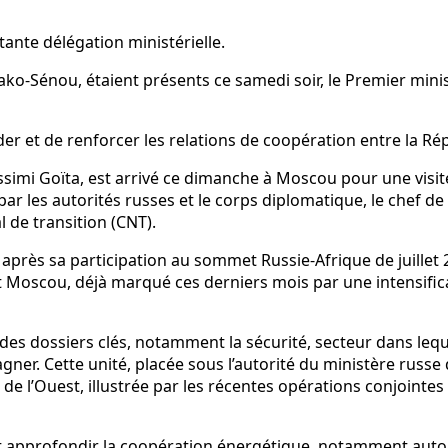
ante délégation ministérielle.
ako-Sénou, étaient présents ce samedi soir, le Premier mi
ider et de renforcer les relations de coopération entre la Ré
ssimi Goïta, est arrivé ce dimanche à Moscou pour une visite
 par les autorités russes et le corps diplomatique, le chef 
 de transition (CNT).
a après sa participation au sommet Russie-Afrique de juille
Moscou, déjà marqué ces derniers mois par une intensificat
es dossiers clés, notamment la sécurité, secteur dans leque
agner. Cette unité, placée sous l’autorité du ministère russ
de l’Ouest, illustrée par les récentes opérations conjointes s
t approfondir la coopération énergétique, notamment autour