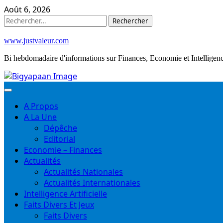
Skip
Août 6, 2026
to
Rechercher :
content
www.justvaleur.com
Bi hebdomadaire d'informations sur Finances, Economie et Intelligence
A Propos
A La Une
Dépêche
Editorial
Economie – Finances
Actualités
Actualités Nationales
Actualités Internationales
Intelligence Artificielle
Faits Divers Et Jeux
Faits Divers