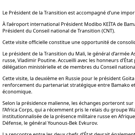
Le Président de la Transition est accompagné d’une import
À l’aéroport international Président Modibo KEÏTA de Bam
Président du Conseil national de Transition (CNT).
Cette visite officielle constitue une opportunité de consol
Le président de la Transition du Mali, le général d’armée A
russe, Vladimir Poutine. Accueilli avec les honneurs d’État
délégation ministérielle et de membres du Conseil national
Cette visite, la deuxième en Russie pour le président Goït
renforcement du partenariat stratégique entre Bamako et 
économique.
Selon la présidence malienne, les échanges porteront sur d
l’Africa Corps, qui a récemment pris le relais du groupe W
institutionnalisée de la présence militaire russe en Afrique 
Défense, le général Younous-Bek Evkurov.
La rencontre entre les deux chefs d’État devrait égalemen