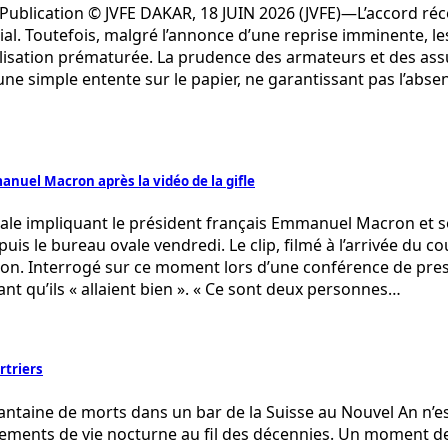
 Publication © JVFE DAKAR, 18 JUIN 2026 (JVFE)—L’accord réc
l. Toutefois, malgré l’annonce d’une reprise imminente, l
lisation prématurée. La prudence des armateurs et des assu
ne simple entente sur le papier, ne garantissant pas l’abs
anuel Macron après la vidéo de la gifle
irale impliquant le président français Emmanuel Macron et 
epuis le bureau ovale vendredi. Le clip, filmé à l’arrivée d
ion. Interrogé sur ce moment lors d’une conférence de pres
ant qu’ils « allaient bien ». « Ce sont deux personnes…
rtriers
antaine de morts dans un bar de la Suisse au Nouvel An n’est
ssements de vie nocturne au fil des décennies. Un moment 