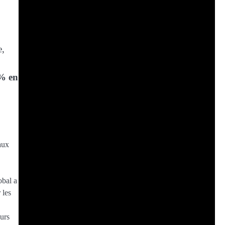
e,
 % en
aux
obal a
 les
eurs