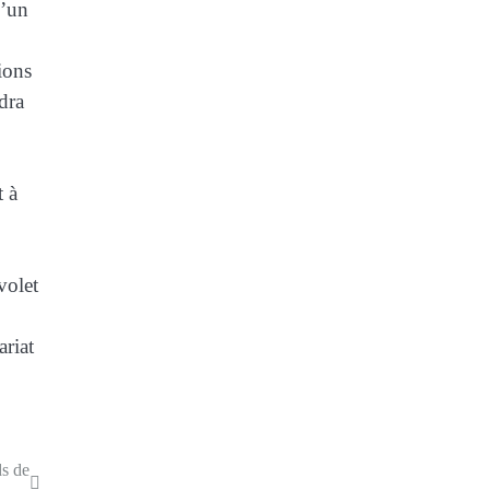
d’un
ions
dra
t à
volet
ariat
ds de