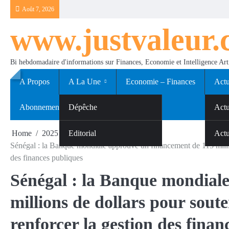
Skip
Août 7, 2026
to
www.justvaleur
content
Bi hebdomadaire d'informations sur Finances, Economie et Intelligence Arti
A Propos
A La Une
Economie – Finances
Actu
Abonnements
Dépêche
Sport
Actu
Home
2025
Editorial
juin
25
Actu
Sénégal : la Banque mondiale approuve un financement de 115 million
des finances publiques
Sénégal : la Banque mondial
millions de dollars pour soute
renforcer la gestion des finan