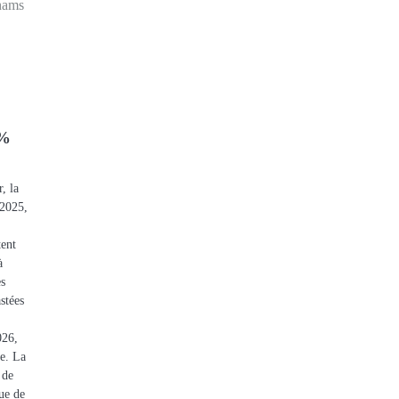
hams
 %
, la
 2025,
tent
à
es
stées
026,
me. La
 de
sue de