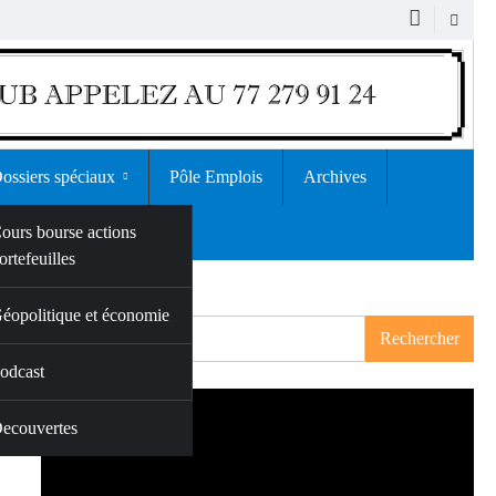
ossiers spéciaux
Pôle Emplois
Archives
ours bourse actions
ortefeuilles
Rechercher
tion
éopolitique et économie
Rechercher
odcast
115
ecouvertes