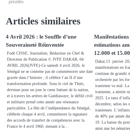
priorités
de
l’article
Articles similaires
4 Avril 2026 : le Souffle d’une
Manifestations 
Souveraineté Réinventée
estimations amé
12.000 et 15.0
Fodé CISSE, Journaliste, Rédacteur en Chef &
Directeur de Publication © JVFE DAKAR, 04
Dakar,13 janvier 20
AVRIL 2026(JVFE)-Ce samedi 4 avril 2026, le
manifestations en Ira
Sénégal ne se contente pas de commémorer une date
continue de grandir m
gravée dans l’histoire ; il célèbre l’an II d’une
orchestrée par les fo
transformation profonde. Sous le ciel de Thiès,
iranienne va mal. La 
devenue pour un jour le cœur battant de la nation,
iranienne, a atteint u
et à travers les artères de Guédiawaye, le défilé civil
2025. Le taux d’infl
et militaire prend cette année une résonance
décembre, selon les st
particulière. La fête de l’indépendance du Sénégal,
iraniennes. L’inflati
célébrée chaque 4 avril, commémore la signature
de 40% par année de
des accords de transfert de compétences avec la
19. La baisse du pouv
France le 4 avril 1960, menant à la…
ainsi que les pénurie