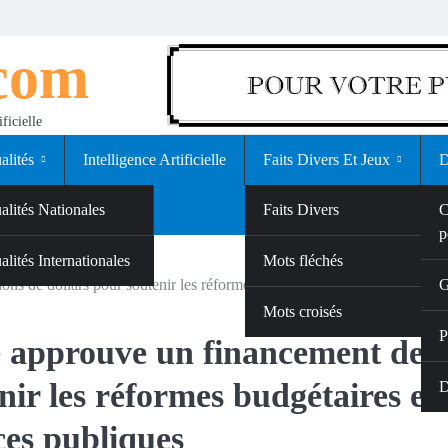
.com
ficielle
alités
Intelligence Artificielle
Faits Divers Et Jeux
D
alités Nationales
Faits Divers
C
p
alités Internationales
Jeux
Mots fléchés
s de dollars pour soutenir les réformes budgétaires et renforcer la ges
G
Mots croisés
P
e approuve un financement de 
nir les réformes budgétaires et
D
ces publiques