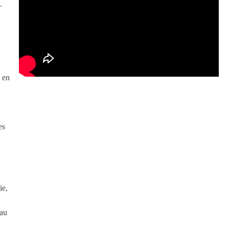
.
% en
es
ie,
 au