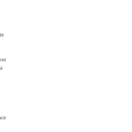
te
ion
la
nce