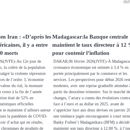
dir
en Iran : «D’après les
Madagascar:la Banque centrale
ricaines, il y a entre
maintient le taux directeur à 12
00 morts
pour contenir l’inflation
26(JVFE)-Au 12e jour de
DAKAR,06 février 2026(JVFE)-À Madagascar
n, la colère de la population
croissance économique est estimée à 3,4 % en
algré la violente répression
portée principalement par le commerce et les
rces de l’ordre. L’économie
services. Les perspectives pour début 2026 res
valeur du rial, la monnaie
modestes, avec une reprise graduelle attendue 
n creux à la fin de l’année
partir du deuxième trimestre. Sur le marché d
ation était de 52% en
changes, l’ariary a connu des évolutions contra
atistiques officielles
face à l’euro et au dollar en 2025, avant de
on se maintient d’ailleurs autour
s’apprécier face aux deux devises en janvier 2
puis la pandémie de COVID-
une tendance jugée encourageante à court ter
oir d’achat qui en résulte,
Banky Foiben’i Madagasikara (BFM) a décidé
s chroniques de produits de
maintenir son taux directeur à 12,00 %, à l’is