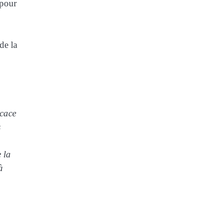
 pour
de la
icace
s
 la
à