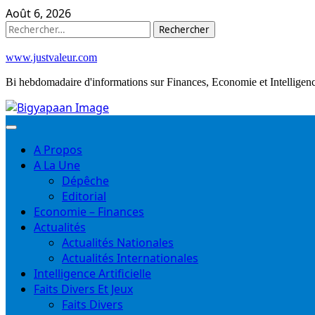
Skip
Août 6, 2026
to
Rechercher :
content
www.justvaleur.com
Bi hebdomadaire d'informations sur Finances, Economie et Intelligence
A Propos
A La Une
Dépêche
Editorial
Economie – Finances
Actualités
Actualités Nationales
Actualités Internationales
Intelligence Artificielle
Faits Divers Et Jeux
Faits Divers