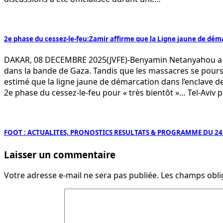
2e phase du cessez-le-feu:Zamir affirme que la Ligne jaune de déma
DAKAR, 08 DECEMBRE 2025(JVFE)-Benyamin Netanyahou a affi
dans la bande de Gaza. Tandis que les massacres se poursui
estimé que la ligne jaune de démarcation dans l’enclave dev
2e phase du cessez-le-feu pour « très bientôt »… Tel-Avi
FOOT : ACTUALITES, PRONOSTICS RESULTATS & PROGRAMME DU 24
Laisser un commentaire
Votre adresse e-mail ne sera pas publiée.
Les champs obli