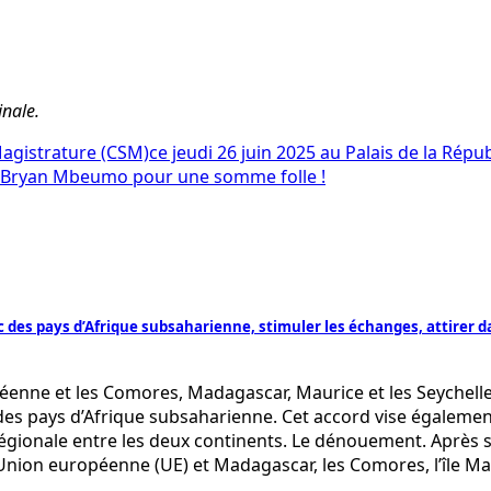
inale.
Magistrature (CSM)ce jeudi 26 juin 2025 au Palais de la Rép
 de Bryan Mbeumo pour une somme folle !
 pays d’Afrique subsaharienne, stimuler les échanges, attirer da
éenne et les Comores, Madagascar, Maurice et les Seychelle
s pays d’Afrique subsaharienne. Cet accord vise également
régionale entre les deux continents. Le dénouement. Après 
ion européenne (UE) et Madagascar, les Comores, l’île Mauri