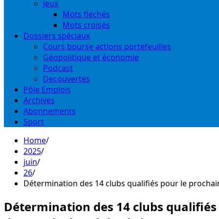
Jeux
Mots fléchés
Mots croisés
Dossiers spéciaux
Cours bourse actions portefeuilles
Géopolitique et économie
Podcast
Decouvertes
Pôle Emplois
Archives
Abonnements
Sport
Home
2025
juin
26
Détermination des 14 clubs qualifiés pour le prochai
Détermination des 14 clubs qualifiés