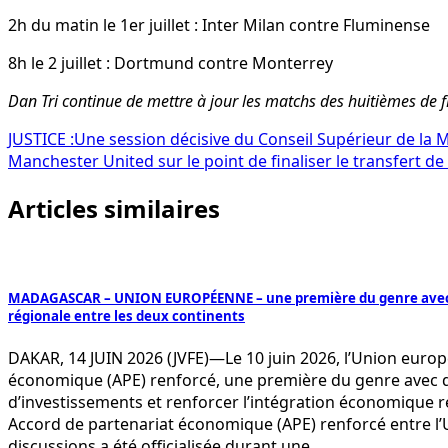
2h du matin le 1er juillet : Inter Milan contre Fluminense
8h le 2 juillet : Dortmund contre Monterrey
Dan Tri continue de mettre à jour les matchs des huitièmes de f
Navigation
JUSTICE :Une session décisive du Conseil Supérieur de la 
Manchester United sur le point de finaliser le transfert
de
Articles similaires
l’article
MADAGASCAR – UNION EUROPÉENNE – une première du genre avec des
régionale entre les deux continents
DAKAR, 14 JUIN 2026 (JVFE)—Le 10 juin 2026, l’Union europ
économique (APE) renforcé, une première du genre avec de
d’investissements et renforcer l’intégration économique 
Accord de partenariat économique (APE) renforcé entre l’Un
discussions a été officialisée durant une…