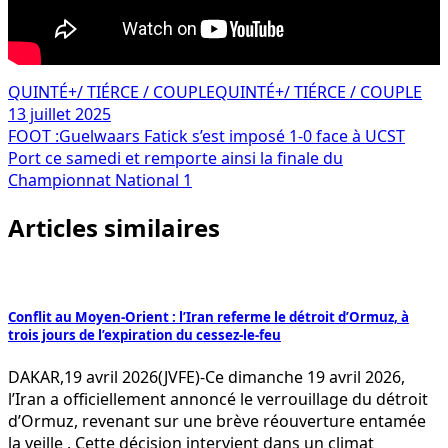
Navigation
QUINTÉ+/ TIÉRCE / COUPLEQUINTÉ+/ TIÉRCE / COUPLE
13 juillet 2025
de
FOOT :Guelwaars Fatick s’est imposé 1-0 face à UCST
l’article
Port ce samedi et remporte ainsi la finale du
Championnat National 1
Articles similaires
Conflit au Moyen-Orient : l’Iran referme le détroit d’Ormuz, à
trois jours de l’expiration du cessez-le-feu
DAKAR,19 avril 2026(JVFE)-Ce dimanche 19 avril 2026,
l’Iran a officiellement annoncé le verrouillage du détroit
d’Ormuz, revenant sur une brève réouverture entamée
la veille . Cette décision intervient dans un climat