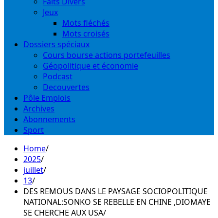
Faits Divers
Jeux
Mots fléchés
Mots croisés
Dossiers spéciaux
Cours bourse actions portefeuilles
Géopolitique et économie
Podcast
Decouvertes
Pôle Emplois
Archives
Abonnements
Sport
Home
2025
juillet
13
DES REMOUS DANS LE PAYSAGE SOCIOPOLITIQUE
NATIONAL:SONKO SE REBELLE EN CHINE ,DIOMAYE
SE CHERCHE AUX USA