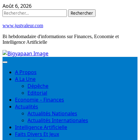
Skip
Août 6, 2026
to
Rechercher :
content
www.justvaleur.com
Bi hebdomadaire d'informations sur Finances, Economie et
Intelligence Artificielle
A Propos
A La Une
Dépêche
Editorial
Economie – Finances
Actualités
Actualités Nationales
Actualités Internationales
Intelligence Artificielle
Faits Divers Et Jeux