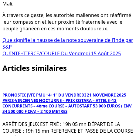
Mali.
À travers ce geste, les autorités maliennes ont réaffirmé
leur compassion et leur proximité fraternelle avec le
peuple ghanéen en ces moments douloureux.
Navigation
Que signifie la hausse de la note souveraine de l’Inde par
S&P
de
QUINTE+TIERCE/COUPLE Du Vendredi 15 Août 2025
l’article
Articles similaires
PRONOSTIC JVFE PMU “4+1” DU VENDREDI 21 NOVEMBRE 2025
PARIS-VINCENNES NOCTURNE – PRIX OSTARA – ATTELE -13
CONCURRENTS – 4ème COURSE – AUTOSTART 53 000 EUROS ( ENV.
34 500 000 F CFA) – 2 100 METRES
ARRÊT DES JEUX EST FIXÉ : 19h 05 mn DÉPART DE LA
COURSE : 19h 15 mn REFERENCE ET PASSE DE LA COURSE