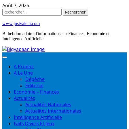
Skip
Août 7, 2026
to
Rechercher :
content
www.justvaleur.com
Bi hebdomadaire d'informations sur Finances, Economie et
Intelligence Artificielle
A Propos
A La Une
Dépêche
Editorial
Economie – Finances
Actualités
Actualités Nationales
Actualités Internationales
Intelligence Artificielle
Faits Divers Et Jeux