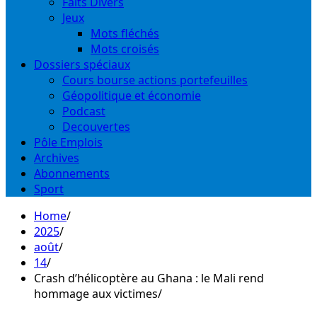
Faits Divers
Jeux
Mots fléchés
Mots croisés
Dossiers spéciaux
Cours bourse actions portefeuilles
Géopolitique et économie
Podcast
Decouvertes
Pôle Emplois
Archives
Abonnements
Sport
Home
2025
août
14
Crash d’hélicoptère au Ghana : le Mali rend
hommage aux victimes