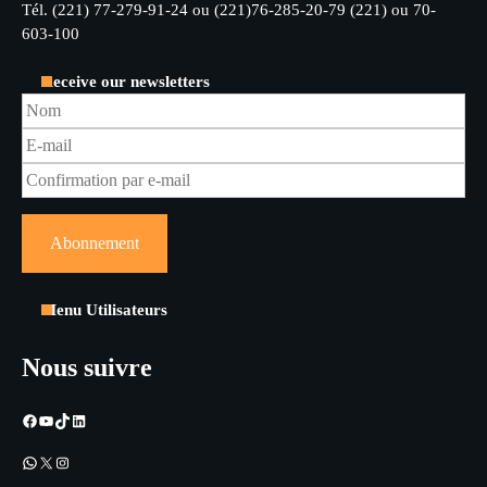
Tél. (221) 77-279-91-24 ou (221)76-285-20-79 (221) ou 70-
603-100
Receive our newsletters
Menu Utilisateurs
Nous suivre
Facebook
YouTube
TikTok
LinkedIn
WhatsApp
X
Instagram