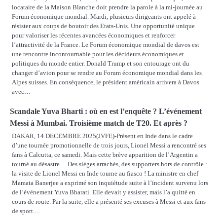
locataire de la Maison Blanche doit prendre la parole à la mi-journée au
Forum économique mondial. Mardi, plusieurs dirigeants ont appelé à
résister aux coups de boutoir des Etats-Unis. Une opportunité unique
pour valoriser les récentes avancées économiques et renforcer
l’attractivité de la France. Le Forum économique mondial de davos est
une rencontre incontournable pour les décideurs économiques et
politiques du monde entier. Donald Trump et son entourage ont du
changer d’avion pour se rendre au Forum économique mondial dans les
Alpes suisses. En conséquence, le président américain arrivera à Davos
avec…
Scandale Yuva Bharti : où en est l’enquête ? L’événement
Messi à Mumbai. Troisième match de T20. Et après ?
DAKAR, 14 DECEMBRE 2025(JVFE)-Présent en Inde dans le cadre
d’une tournée promotionnelle de trois jours, Lionel Messi a rencontré ses
fans à Calcutta, ce samedi. Mais cette brève apparition de l’Argentin a
tourné au désastre… Des sièges arrachés, des supporters hors de contrôle :
la visite de Lionel Messi en Inde tourne au fiasco ! La ministre en chef
Mamata Banerjee a exprimé son inquiétude suite à l’incident survenu lors
de l’événement Yuva Bharati. Elle devait y assister, mais l’a quitté en
cours de route. Par la suite, elle a présenté ses excuses à Messi et aux fans
de sport.…