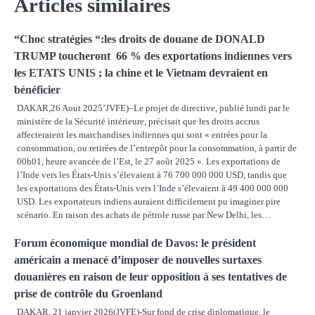
Articles similaires
“Choc stratégies “:les droits de douane de DONALD
TRUMP toucheront 66 % des exportations indiennes vers
les ETATS UNIS ; la chine et le Vietnam devraient en
bénéficier
DAKAR,26 Aout 2025’JVFE)–Le projet de directive, publié lundi par le
ministère de la Sécurité intérieure, précisait que les droits accrus
affecteraient les marchandises indiennes qui sont « entrées pour la
consommation, ou retirées de l’entrepôt pour la consommation, à partir de
00h01, heure avancée de l’Est, le 27 août 2025 ». Les exportations de
l’Inde vers les États-Unis s’élevaient à 76 700 000 000 USD, tandis que
les exportations des États-Unis vers l’Inde s’élevaient à 49 400 000 000
USD. Les exportateurs indiens auraient difficilement pu imaginer pire
scénario. En raison des achats de pétrole russe par New Delhi, les…
Forum économique mondial de Davos: le président
américain a menacé d’imposer de nouvelles surtaxes
douanières en raison de leur opposition à ses tentatives de
prise de contrôle du Groenland
DAKAR, 21 janvier 2026(JVFE)-Sur fond de crise diplomatique, le