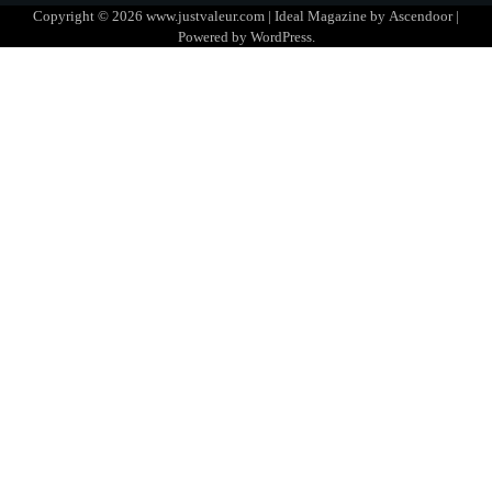
Copyright © 2026
www.justvaleur.com
| Ideal Magazine by
Ascendoor
|
Powered by
WordPress
.