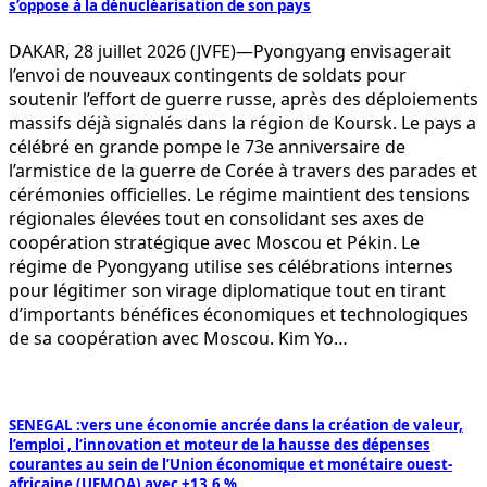
s’oppose à la dénucléarisation de son pays
DAKAR, 28 juillet 2026 (JVFE)—Pyongyang envisagerait
l’envoi de nouveaux contingents de soldats pour
soutenir l’effort de guerre russe, après des déploiements
massifs déjà signalés dans la région de Koursk. Le pays a
célébré en grande pompe le 73e anniversaire de
l’armistice de la guerre de Corée à travers des parades et
cérémonies officielles. Le régime maintient des tensions
régionales élevées tout en consolidant ses axes de
coopération stratégique avec Moscou et Pékin. Le
régime de Pyongyang utilise ses célébrations internes
pour légitimer son virage diplomatique tout en tirant
d’importants bénéfices économiques et technologiques
de sa coopération avec Moscou. Kim Yo…
SENEGAL :vers une économie ancrée dans la création de valeur,
l’emploi , l’innovation et moteur de la hausse des dépenses
courantes au sein de l’Union économique et monétaire ouest-
africaine (UEMOA) avec +13,6 %