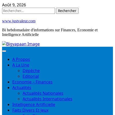
Skip
Août 9, 2026
to
Rechercher :
content
www.justvaleur.com
Bi hebdomadaire d'informations sur Finances, Economie et
Intelligence Artificielle
A Propos
A La Une
Dépêche
Editorial
Economie – Finances
Actualités
Actualités Nationales
Actualités Internationales
Intelligence Artificielle
Faits Divers Et Jeux