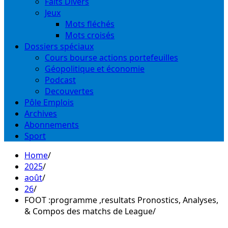
Faits Divers
Jeux
Mots fléchés
Mots croisés
Dossiers spéciaux
Cours bourse actions portefeuilles
Géopolitique et économie
Podcast
Decouvertes
Pôle Emplois
Archives
Abonnements
Sport
Home
2025
août
26
FOOT :programme ,resultats Pronostics, Analyses,
& Compos des matchs de League