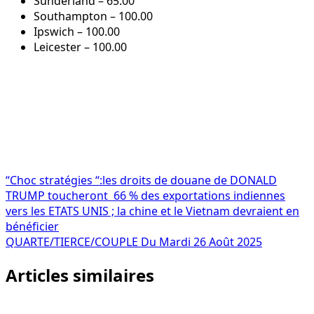
Sunderland – 65.00
Southampton – 100.00
Ipswich – 100.00
Leicester – 100.00
Navigation
“Choc stratégies “:les droits de douane de DONALD
TRUMP toucheront 66 % des exportations indiennes
de
vers les ETATS UNIS ; la chine et le Vietnam devraient en
l’article
bénéficier
QUARTE/TIERCE/COUPLE Du Mardi 26 Août 2025
Articles similaires