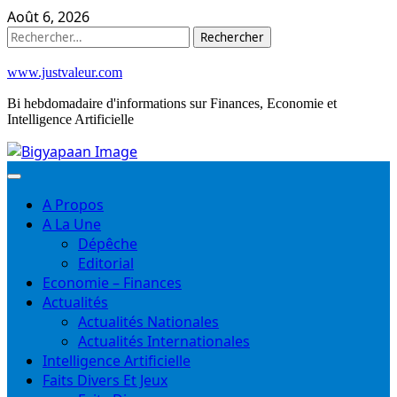
Skip
Août 6, 2026
to
Rechercher :
content
www.justvaleur.com
Bi hebdomadaire d'informations sur Finances, Economie et
Intelligence Artificielle
A Propos
A La Une
Dépêche
Editorial
Economie – Finances
Actualités
Actualités Nationales
Actualités Internationales
Intelligence Artificielle
Faits Divers Et Jeux