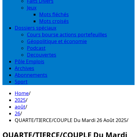
Faits Divers
Jeux
Mots fléchés
Mots croisés
Dossiers spéciaux
Cours bourse actions portefeuilles
Géopolitique et économie
Podcast
Decouvertes
Pôle Emplois
Archives
Abonnements
Sport
Home
2025
août
26
QUARTE/TIERCE/COUPLE Du Mardi 26 Août 2025
QUARTE/TIERCE/COUPLE Du Mardi