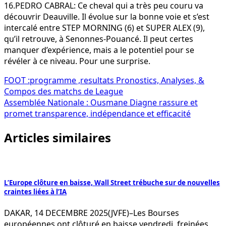
16.PEDRO CABRAL: Ce cheval qui a très peu couru va
découvrir Deauville. Il évolue sur la bonne voie et s’est
intercalé entre STEP MORNING (6) et SUPER ALEX (9),
qu’il retrouve, à Senonnes-Pouancé. Il peut certes
manquer d’expérience, mais a le potentiel pour se
révéler à ce niveau. Pour une surprise.
Navigation
FOOT :programme ,resultats Pronostics, Analyses, &
Compos des matchs de League
de
Assemblée Nationale : Ousmane Diagne rassure et
l’article
promet transparence, indépendance et efficacité
Articles similaires
L’Europe clôture en baisse, Wall Street trébuche sur de nouvelles
craintes liées à l’IA
DAKAR, 14 DECEMBRE 2025(JVFE)–Les Bourses
européennes ont clôturé en baisse vendredi, freinées