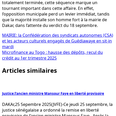
totalement terminée, cette séquence marque un
tournant important dans cette affaire. En effet,
l’opposition municipale perd un levier immédiat, tandis
que la majorité installe son homme fort à la mairie de
Dakar, dans l’attente du verdict du 18 septembre.
Navigation
MAIRIE: la Confédération des syndicats autonomes (CSA)
et les acteurs culturels engagés de Guédiawaye en sit-in
de
mardi
l’article
Microfinance au Togo : hausse des dépôts, recul du
crédit au 1er trimestre 2025
Articles similaires
Justice:l’ancien ministre Mansour Faye en liberté provisoire
DAKAr,25 Sepembre 2025(JVFE)-Ce jeudi 25 septembre, la
justice sénégalaise a ordonné la remise en liberté
provisoire de l’ancien ministre Mansour Faye. Après la