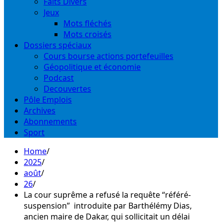
Faits Divers
Jeux
Mots fléchés
Mots croisés
Dossiers spéciaux
Cours bourse actions portefeuilles
Géopolitique et économie
Podcast
Decouvertes
Pôle Emplois
Archives
Abonnements
Sport
Home
2025
août
26
La cour suprême a refusé la requête “référé-
suspension” introduite par Barthélémy Dias,
ancien maire de Dakar, qui sollicitait un délai