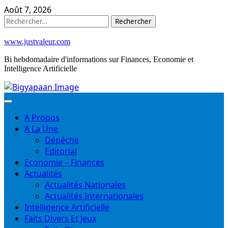
Skip
Août 7, 2026
to
Rechercher :
content
www.justvaleur.com
Bi hebdomadaire d'informations sur Finances, Economie et
Intelligence Artificielle
A Propos
A La Une
Dépêche
Editorial
Economie – Finances
Actualités
Actualités Nationales
Actualités Internationales
Intelligence Artificielle
Faits Divers Et Jeux