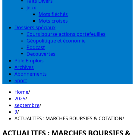
Faits Divers
Jeux
Mots fléchés
Mots croisés
Dossiers spéciaux
Cours bourse actions portefeuilles
Géopolitique et économie
Podcast
Decouvertes
Pôle Emplois
Archives
Abonnements
Sport
Home
2025
septembre
9
ACTUALITES : MARCHES BOURSIES & COTATION
ACTUALITES : MARCHES BOURSIES &