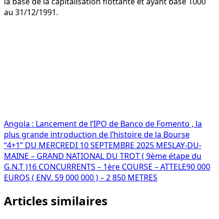
la base de la capitalisation flottante et ayant base 1000
au 31/12/1991.
Navigation
Angola : Lancement de l’IPO de Banco de Fomento , la
plus grande introduction de l’histoire de la Bourse
de
“4+1” DU MERCREDI 10 SEPTEMBRE 2025 MESLAY-DU-
l’article
MAINE – GRAND NATIONAL DU TROT ( 9ème étape du
G.N.T )16 CONCURRENTS – 1ère COURSE – ATTELE90 000
EUROS ( ENV. 59 000 000 ) – 2 850 METRES
Articles similaires