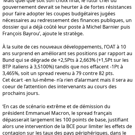
‘Mais quel que soit son choix final, le futur chef du
gouvernement devrait se heurter à de fortes résistances
pour faire adopter les coupes budgétaires jugées
nécessaires au redressement des finances publiques, un
dossier qui a déjà coûté leur poste à Michel Barnier puis
François Bayrou’, ajoute le stratège.
À la suite de ces nouveaux développements, l’OAT à 10
ans surprend en améliorant ses positions par rapport au
Bund qui se dégrade de +2,5Pts à 2,663% (+1,5Pt sur les
BTP italiens à 3,5100%) tandis que nos effacent -1Pt à
3,465%, soit un spread revenu à 79 contre 82 pts.
Cet écart -en lui-même- n’a rien d’alarmant mais il sera au
coeur de l’attention des intervenants au cours des
prochains jours.
‘En cas de scénario extrême et de démission du
président Emmanuel Macron, le spread français
dépasserait largement les 100 points de base, justifiant
alors une intervention de la BCE pour limiter les effets de
contagion sur les taux des pays périphériques, dans le