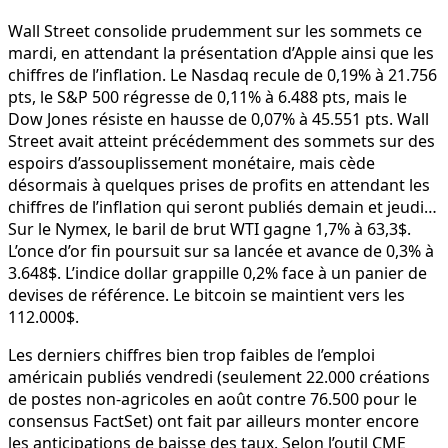
Wall Street consolide prudemment sur les sommets ce
mardi, en attendant la présentation d’Apple ainsi que les
chiffres de l’inflation. Le Nasdaq recule de 0,19% à 21.756
pts, le S&P 500 régresse de 0,11% à 6.488 pts, mais le
Dow Jones résiste en hausse de 0,07% à 45.551 pts. Wall
Street avait atteint précédemment des sommets sur des
espoirs d’assouplissement monétaire, mais cède
désormais à quelques prises de profits en attendant les
chiffres de l’inflation qui seront publiés demain et jeudi…
Sur le Nymex, le baril de brut WTI gagne 1,7% à 63,3$.
L’once d’or fin poursuit sur sa lancée et avance de 0,3% à
3.648$. L’indice dollar grappille 0,2% face à un panier de
devises de référence. Le bitcoin se maintient vers les
112.000$.
Les derniers chiffres bien trop faibles de l’emploi
américain publiés vendredi (seulement 22.000 créations
de postes non-agricoles en août contre 76.500 pour le
consensus FactSet) ont fait par ailleurs monter encore
les anticipations de baisse des taux. Selon l’outil CME