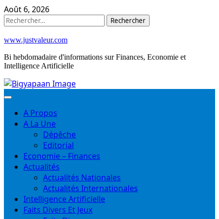
Skip
Août 6, 2026
to
Rechercher :
content
www.justvaleur.com
Bi hebdomadaire d'informations sur Finances, Economie et
Intelligence Artificielle
A Propos
A La Une
Dépêche
Editorial
Economie – Finances
Actualités
Actualités Nationales
Actualités Internationales
Intelligence Artificielle
Faits Divers Et Jeux