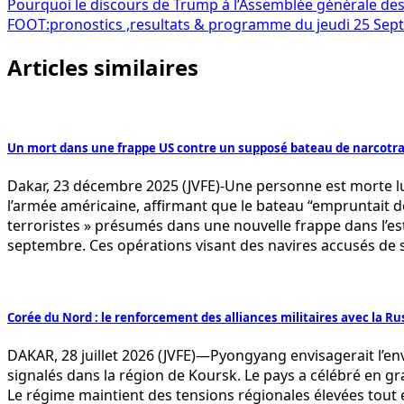
Navigation
Pourquoi le discours de Trump à l’Assemblée générale des
FOOT:pronostics ,resultats & programme du jeudi 25 Se
de
Articles similaires
l’article
Un mort dans une frappe US contre un supposé bateau de narcotraf
Dakar, 23 décembre 2025 (JVFE)-Une personne est morte lun
l’armée américaine, affirmant que le bateau “empruntait d
terroristes » présumés dans une nouvelle frappe dans l’est
septembre. Ces opérations visant des navires accusés de se
Corée du Nord : le renforcement des alliances militaires avec la 
DAKAR, 28 juillet 2026 (JVFE)—Pyongyang envisagerait l’en
signalés dans la région de Koursk. Le pays a célébré en gr
Le régime maintient des tensions régionales élevées tout