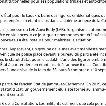
onstitutionnelles pour ses populations tribales et autochton
d’État pour le Ladakh. L’une des figures emblématiques d
à part entière en étant inclus dans la sixième annexe de la Co
’aile jeunesse du Leh Apex Body (LAB), l’organisme autono
 en violences. À ce jour, quatre personnes ont été tuées lor
uvre-feu a été instauré pour maîtriser la situation.
tobre. Auparavant, un groupe de jeunes avait manifesté merc
véhicule de police placé devant le bureau du parti a été ince
 le statut d’État pour le Ladakh. L’une des figures emblé
’État à part entière en étant inscrit à l’annexe 6 de la Cons
ervé une grève de la faim de 35 jours à compter du 10 sept
is partie de l’ancien État de Jammu-et-Cachemire. En 2019, cet
on statut d’État, un gouvernement élu a été formé au Jammu-
ment central.
 de la Constitution. Les militants estiment que cela permet