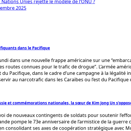
 Nations Unies rejette le modèle de l’ONU ?
ptembre 2025
iquants dans le Pacifique
di dans une nouvelle frappe américaine sur une “embarcatio
es routes connues pour le trafic de drogue”. L’armée améri
 du Pacifique, dans le cadre d’une campagne à la légalité i
rvir au narcotrafic dans les Caraïbes ou l’est du Pacifique
Russie et commémorations nationales, la sœur de Kim Jong Un s’oppose
voi de nouveaux contingents de soldats pour soutenir l’eff
ande pompe le 73e anniversaire de l’armistice de la guerre d
 en consolidant ses axes de coopération stratégique avec M