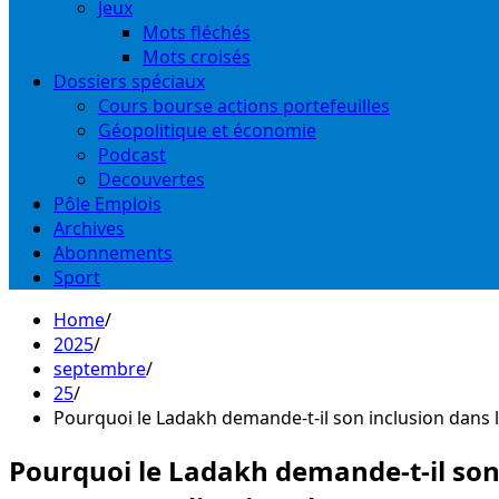
Jeux
Mots fléchés
Mots croisés
Dossiers spéciaux
Cours bourse actions portefeuilles
Géopolitique et économie
Podcast
Decouvertes
Pôle Emplois
Archives
Abonnements
Sport
Home
2025
septembre
25
Pourquoi le Ladakh demande-t-il son inclusion dans l
Pourquoi le Ladakh demande-t-il son 