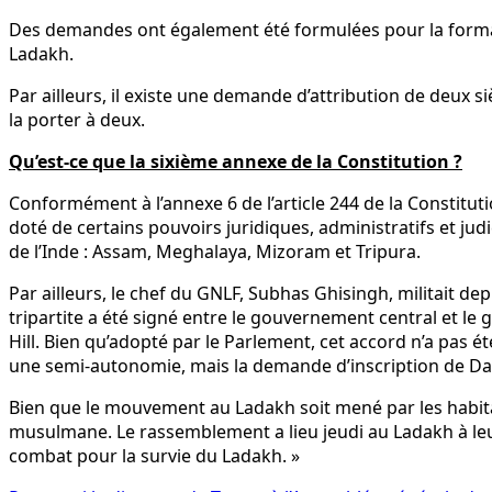
Des demandes ont également été formulées pour la format
Ladakh.
Par ailleurs, il existe une demande d’attribution de deux
la porter à deux.
Qu’est-ce que la sixième annexe de la Constitution ?
Conformément à l’annexe 6 de l’article 244 de la Constit
doté de certains pouvoirs juridiques, administratifs et ju
de l’Inde : Assam, Meghalaya, Mizoram et Tripura.
Par ailleurs, le chef du GNLF, Subhas Ghisingh, militait de
tripartite a été signé entre le gouvernement central et l
Hill. Bien qu’adopté par le Parlement, cet accord n’a pas ét
une semi-autonomie, mais la demande d’inscription de Darj
Bien que le mouvement au Ladakh soit mené par les habitant
musulmane. Le rassemblement a lieu jeudi au Ladakh à leur a
combat pour la survie du Ladakh. »