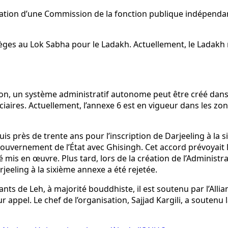
ion d’une Commission de la fonction publique indépendante
 sièges au Lok Sabha pour le Ladakh. Actuellement, le Ladakh
ution, un système administratif autonome peut être créé da
diciaires. Actuellement, l’annexe 6 est en vigueur dans les 
puis près de trente ans pour l’inscription de Darjeeling à la
e gouvernement de l’État avec Ghisingh. Cet accord prévoyai
é mis en œuvre. Plus tard, lors de la création de l’Administra
eeling à la sixième annexe a été rejetée.
s de Leh, à majorité bouddhiste, il est soutenu par l’Allia
ppel. Le chef de l’organisation, Sajjad Kargili, a soutenu l