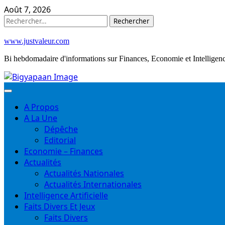
Skip
Août 7, 2026
to
Rechercher :
content
www.justvaleur.com
Bi hebdomadaire d'informations sur Finances, Economie et Intelligence
A Propos
A La Une
Dépêche
Editorial
Economie – Finances
Actualités
Actualités Nationales
Actualités Internationales
Intelligence Artificielle
Faits Divers Et Jeux
Faits Divers