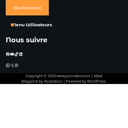
Menu Utilisateurs
Nous suivre
Facebook
YouTube
TikTok
LinkedIn
WhatsApp
X
Instagram
Copyright © 2026
www.justvaleur.com
| Ideal
Magazine by
Ascendoor
| Powered by
WordPress
.