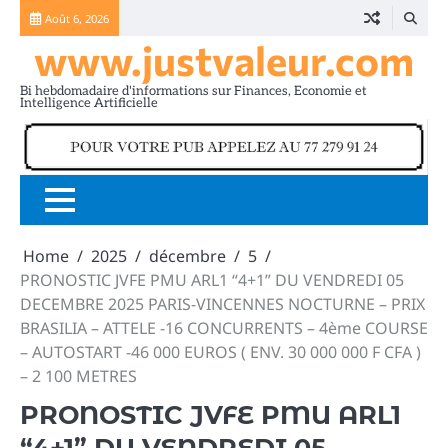
Skip
Août 6, 2026
to
www.justvaleur.com
content
Bi hebdomadaire d'informations sur Finances, Economie et
Intelligence Artificielle
Home
2025
décembre
5
PRONOSTIC JVFE PMU ARL1 “4+1” DU VENDREDI 05
DECEMBRE 2025 PARIS-VINCENNES NOCTURNE – PRIX
BRASILIA – ATTELE -16 CONCURRENTS – 4ème COURSE
– AUTOSTART -46 000 EUROS ( ENV. 30 000 000 F CFA )
– 2 100 METRES
PRONOSTIC JVFE PMU ARL1
“4+1” DU VENDREDI 05