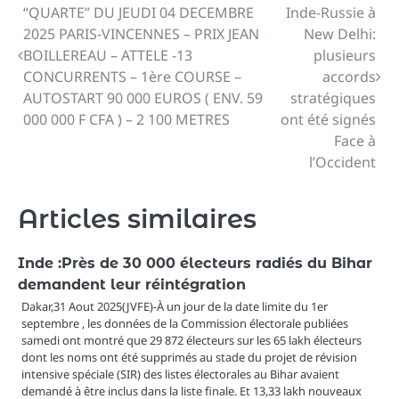
“QUARTE” DU JEUDI 04 DECEMBRE
Inde-Russie à
de
2025 PARIS-VINCENNES – PRIX JEAN
New Delhi:
BOILLEREAU – ATTELE -13
plusieurs
l’article
CONCURRENTS – 1ère COURSE –
accords
AUTOSTART 90 000 EUROS ( ENV. 59
stratégiques
000 000 F CFA ) – 2 100 METRES
ont été signés
Face à
l’Occident
Articles similaires
Inde :Près de 30 000 électeurs radiés du Bihar
demandent leur réintégration
Dakar,31 Aout 2025(JVFE)-À un jour de la date limite du 1er
septembre , les données de la Commission électorale publiées
samedi ont montré que 29 872 électeurs sur les 65 lakh électeurs
dont les noms ont été supprimés au stade du projet de révision
intensive spéciale (SIR) des listes électorales au Bihar avaient
demandé à être inclus dans la liste finale. Et 13,33 lakh nouveaux