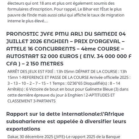
électeurs qui ont 18 ans et plus ont également soumis des
formulaires d’inscription. Pour rappel, Le Bihar est l’État le plus
pauvre de l’Inde mais aussi celui qui affiche le taux de migration
interne le plus élevé.…
PRONOSTIC JVFE PMU ARL1 DU SAMEDI 04
JUILLET 2026 ENGHIEN – PRIX D’ORGEVAL –
ATTELE 16 CONCURRENTS – 4ème COURSE –
AUTOSTART 52 000 EUROS ( ENV. 34 000 000 F
CFA ) – 2 150 METRES
ARRÊT DES JEUX EST FIXÉ : 13h 05mn DÉPART DE LA COURSE : 13h
15mn 1-REFERENCE ET PASSE DE LA COURSE Arrivée officielle 2025 :
3 – 13 – 10 – 2 – 7 – 15 – 1 Temps : 02’36”65 Disqualifié(s) : 8 – 14
Arrêté(s) : 6 Victoire de bout en bout pour Galinette Bleue (3) dans
cette dernière épreuve du jour à Enghien ! 2-APTITUDES ET
CLASSEMENT 3-PARTANTS
Rapport sur la dette internationale:l’Afrique
subsaharienne est appelée à diversifier leurs
exportations
Dakar, 30 décembre 2025 (JVFE)-Le rapport 2025 de la Banque