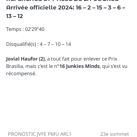
Arrivée officielle 2024: 16 – 2 – 15 – 3 – 6 –
13 – 12
Temps : 02’29”40
Disqualifié(s) : 4 – 7 – 10 – 14
Jovial Haufor (2)
, a tout fait pour enlever ce Prix
Brasilia, mais c’est le n°
16 Junkies Minds
, qui s’est vu
récompensé.
PRONOSTIC JVFE PMU ARL1
23e sommet
Navigation