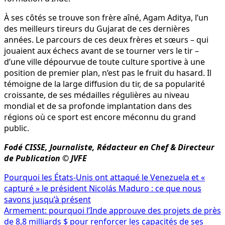
À ses côtés se trouve son frère aîné, Agam Aditya, l’un
des meilleurs tireurs du Gujarat de ces dernières
années. Le parcours de ces deux frères et sœurs – qui
jouaient aux échecs avant de se tourner vers le tir –
d’une ville dépourvue de toute culture sportive à une
position de premier plan, n’est pas le fruit du hasard. Il
témoigne de la large diffusion du tir, de sa popularité
croissante, de ses médailles régulières au niveau
mondial et de sa profonde implantation dans des
régions où ce sport est encore méconnu du grand
public.
Fodé CISSE, Journaliste, Rédacteur en Chef & Directeur
de Publication © JVFE
Navigation
Pourquoi les États-Unis ont attaqué le Venezuela et «
capturé » le président Nicolás Maduro : ce que nous
de
savons jusqu’à présent
l’article
Armement: pourquoi l’Inde approuve des projets de près
de 8,8 milliards $ pour renforcer les capacités de ses