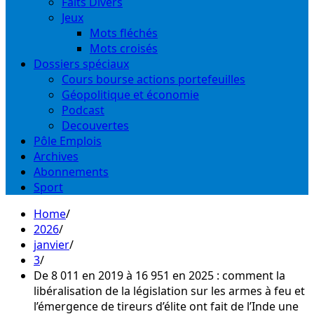
Faits Divers
Jeux
Mots fléchés
Mots croisés
Dossiers spéciaux
Cours bourse actions portefeuilles
Géopolitique et économie
Podcast
Decouvertes
Pôle Emplois
Archives
Abonnements
Sport
Home
2026
janvier
3
De 8 011 en 2019 à 16 951 en 2025 : comment la
libéralisation de la législation sur les armes à feu et
l’émergence de tireurs d’élite ont fait de l’Inde une