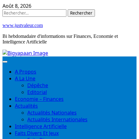
Skip
Août 8, 2026
to
Rechercher :
content
www.justvaleur.com
Bi hebdomadaire d'informations sur Finances, Economie et
Intelligence Artificielle
A Propos
A La Une
Dépêche
Editorial
Economie – Finances
Actualités
Actualités Nationales
Actualités Internationales
Intelligence Artificielle
Faits Divers Et Jeux