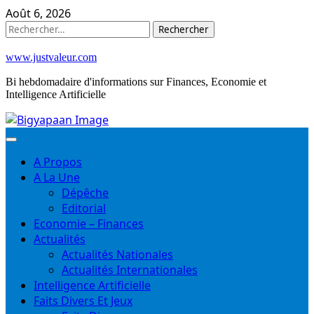
Skip
Août 6, 2026
to
Rechercher :
content
www.justvaleur.com
Bi hebdomadaire d'informations sur Finances, Economie et
Intelligence Artificielle
A Propos
A La Une
Dépêche
Editorial
Economie – Finances
Actualités
Actualités Nationales
Actualités Internationales
Intelligence Artificielle
Faits Divers Et Jeux