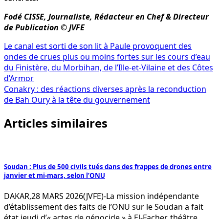
Fodé CISSE, Journaliste, Rédacteur en Chef & Directeur
de Publication © JVFE
Navigation
Le canal est sorti de son lit à Paule provoquent des
ondes de crues plus ou moins fortes sur les cours d’eau
de
du Finistère, du Morbihan, de l’Ille-et-Vilaine et des Côtes
l’article
d’Armor
Conakry : des réactions diverses après la reconduction
de Bah Oury à la tête du gouvernement
Articles similaires
Soudan : Plus de 500 civils tués dans des frappes de drones entre
janvier et mi-mars, selon l’ONU
DAKAR,28 MARS 2026(JVFE)-La mission indépendante
d’établissement des faits de l’ONU sur le Soudan a fait
état jeudi d’« actes de génocide » à El-Facher, théâtre