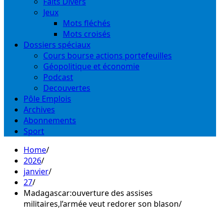
Faits Divers
Jeux
Mots fléchés
Mots croisés
Dossiers spéciaux
Cours bourse actions portefeuilles
Géopolitique et économie
Podcast
Decouvertes
Pôle Emplois
Archives
Abonnements
Sport
Home
2026
janvier
27
Madagascar:ouverture des assises
militaires,l’armée veut redorer son blason