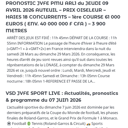
PRONOSTIC JVFE PMU ARL1 du JEUDI 09
AVRIL 2026 AUTEUIL – PRIX OISELEUR –
HAIES 18 CONCURRENTS – 1ère COURSE 61 000
EUROS ( ENV. 40 000 000 F CFA ) – 3 900
METRES
ARRÊT DES JEUX EST FIXÉ : 11h 45mn DÉPART DE LA COURSE : 11h
55mn INFORMATION Le passage de l’heure d’hiver à l’heure d’été
(«GMT+1 » à «GMT+2») en France interviendra dans la nuit du
samedi 28 Mars au dimanche 29 Mars 2026. En conséquence, les
heures d’arrêt de jeu sont revues ainsi qu’il suit dans toutes les
réprésentations de la LONASE, à compter du dimanche 29 Mars
2026 et ce, jusqu’à nouvel ordre : Lundi, Mardi, Mercredi, Jeudi et
Vendredi : 11h 45mn Samedi et Dimanche : 13h 05mn Course
nocturne : 18h 05mn 1-REFERENCE ET PASSE DE LA…
VSD JVFE SPORT LIVE : Actualités, pronostics
& programme du 07 JUIN 2026
L’actualité sportive du dimanche 7 juin 2026 est dominée par les
derniers préparatifs de la Coupe du Monde de football, les phases
finales de Roland-Garros, et le Grand Prix de Formule 1 à Monaco.
Football
Tennis (Roland-Garros & Circuit)
Sports