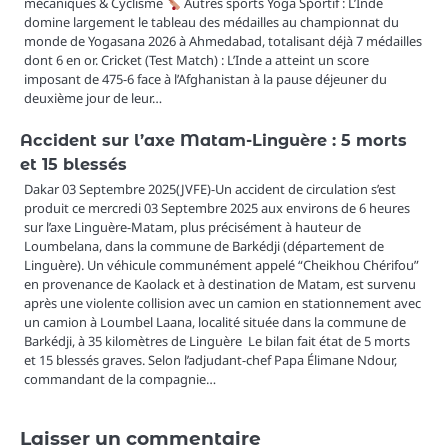
mécaniques & Cyclisme
Autres sports Yoga Sportif : L’Inde
domine largement le tableau des médailles au championnat du
monde de Yogasana 2026 à Ahmedabad, totalisant déjà 7 médailles
dont 6 en or. Cricket (Test Match) : L’Inde a atteint un score
imposant de 475-6 face à l’Afghanistan à la pause déjeuner du
deuxième jour de leur…
Accident sur l’axe Matam-Linguère : 5 morts
et 15 blessés
Dakar 03 Septembre 2025(JVFE)-Un accident de circulation s’est
produit ce mercredi 03 Septembre 2025 aux environs de 6 heures
sur l’axe Linguère-Matam, plus précisément à hauteur de
Loumbelana, dans la commune de Barkédji (département de
Linguère). Un véhicule communément appelé “Cheikhou Chérifou”
en provenance de Kaolack et à destination de Matam, est survenu
après une violente collision avec un camion en stationnement avec
un camion à Loumbel Laana, localité située dans la commune de
Barkédji, à 35 kilomètres de Linguère Le bilan fait état de 5 morts
et 15 blessés graves. Selon l’adjudant-chef Papa Élimane Ndour,
commandant de la compagnie…
Laisser un commentaire