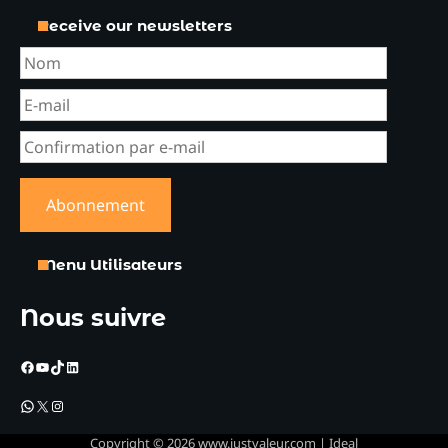
Receive our newsletters
Menu Utilisateurs
Nous suivre
Facebook
YouTube
TikTok
LinkedIn
WhatsApp
X
Instagram
Copyright © 2026
www.justvaleur.com
| Ideal