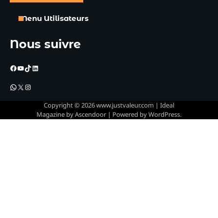
Menu Utilisateurs
Nous suivre
Facebook
YouTube
TikTok
LinkedIn
WhatsApp
X
Instagram
Copyright © 2026
www.justvaleur.com
| Ideal
Magazine by
Ascendoor
| Powered by
WordPress
.