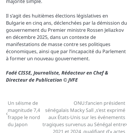
majorité simple.
Il s’agit des huitièmes élections législatives en
Bulgarie en cinq ans, déclenchées par la démission du
gouvernement du Premier ministre Rossen Jeliazkov
en décembre 2025, dans un contexte de
manifestations de masse contre ses politiques
économiques, ainsi que par l’incapacité du Parlement
à former un nouveau gouvernement.
Fodé CISSE, Journaliste, Rédacteur en Chef &
Directeur de Publication © JVFE
Un séisme de
ONU:l’ancien président
Navigation
magnitude 7,4
sénégalais Macky Sall ,s’est exprimé
de
frappe le nord
aux États-Unis sur les événements
du Japon
tragiques survenus au Sénégal entre
l’article
2021 et 2024 ,qualifiant d’« actes