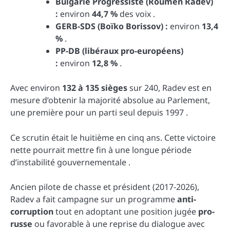
Bulgarie Progressiste (Roumen Radev)
:
environ
44,7 %
des voix .
GERB-SDS (Boïko Borissov) :
environ
13,4
%
.
PP-DB (libéraux pro-européens)
:
environ
12,8 %
.
Avec environ
132 à 135 sièges
sur 240, Radev est en
mesure d’obtenir la majorité absolue au Parlement,
une première pour un parti seul depuis 1997 .
Ce scrutin était le huitième en cinq ans. Cette victoire
nette pourrait mettre fin à une longue période
d’instabilité gouvernementale .
Ancien pilote de chasse et président (2017-2026),
Radev a fait campagne sur un programme
anti-
corruption
tout en adoptant une position jugée
pro-
russe
ou favorable à une reprise du dialogue avec