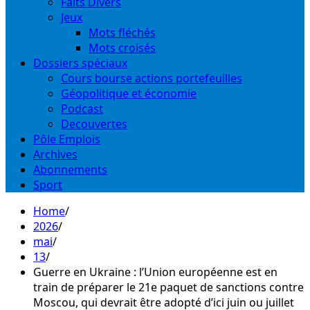
Faits Divers
Jeux
Mots fléchés
Mots croisés
Dossiers spéciaux
Cours bourse actions portefeuilles
Géopolitique et économie
Podcast
Decouvertes
Pôle Emplois
Archives
Abonnements
Sport
Home
2026
mai
13
Guerre en Ukraine : l’Union européenne est en
train de préparer le 21e paquet de sanctions contre
Moscou, qui devrait être adopté d’ici juin ou juillet