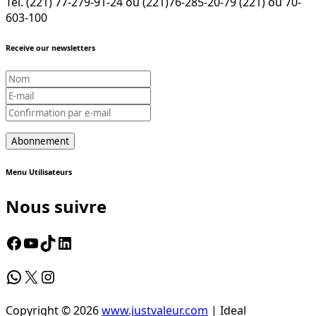
Tél. (221) 77-279-91-24 ou (221)76-285-20-79 (221) ou 70-
603-100
Receive our newsletters
Menu Utilisateurs
Nous suivre
Facebook
YouTube
TikTok
LinkedIn
WhatsApp
X
Instagram
Copyright © 2026
www.justvaleur.com
| Ideal