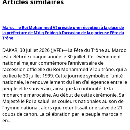
Articles similaires
Maroc : le Roi Mohammed VI préside une réception à la place de
la préfecture de M’diq-Fnideq à l’occasion de la glorieuse Fête du
Trône
DAKAR, 30 juillet 2026 (JVFE)—La Fête du Trône au Maroc
est célébrée chaque année le 30 juillet. Cet événement
national majeur commémore l’anniversaire de
l’accession officielle du Roi Mohammed VI au trône, qui a
eu lieu le 30 juillet 1999. Cette journée symbolise l’unité
nationale, le renouvellement du lien d’allégeance entre le
peuple et le souverain, ainsi que la continuité de la
monarchie marocaine. Au début de cette cérémonie, Sa
Majesté le Roi a salué les couleurs nationales au son de
l’hymne national, alors que retentissait une salve de 21
coups de canon. La célébration par le peuple marocain,
en…