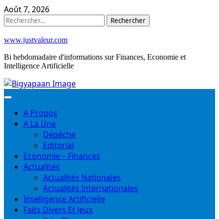
Skip
Août 7, 2026
to
Rechercher :
content
www.justvaleur.com
Bi hebdomadaire d'informations sur Finances, Economie et
Intelligence Artificielle
A Propos
A La Une
Dépêche
Editorial
Economie – Finances
Actualités
Actualités Nationales
Actualités Internationales
Intelligence Artificielle
Faits Divers Et Jeux