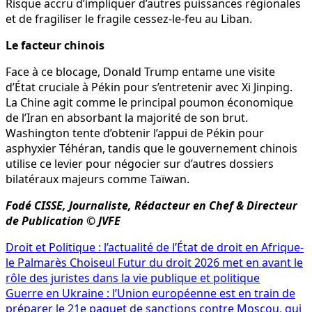
Risque accru d’impliquer d’autres puissances régionales
et de fragiliser le fragile cessez-le-feu au Liban.
Le facteur chinois
Face à ce blocage, Donald Trump entame une visite
d’État cruciale à Pékin pour s’entretenir avec Xi Jinping.
La Chine agit comme le principal poumon économique
de l’Iran en absorbant la majorité de son brut.
Washington tente d’obtenir l’appui de Pékin pour
asphyxier Téhéran, tandis que le gouvernement chinois
utilise ce levier pour négocier sur d’autres dossiers
bilatéraux majeurs comme Taïwan.
Fodé CISSE, Journaliste, Rédacteur en Chef & Directeur
de Publication © JVFE
Navigation
Droit et Politique : l’actualité de l’État de droit en Afrique-
le Palmarès Choiseul Futur du droit 2026 met en avant le
de
rôle des juristes dans la vie publique et politique
l’article
Guerre en Ukraine : l’Union européenne est en train de
préparer le 21e paquet de sanctions contre Moscou, qui