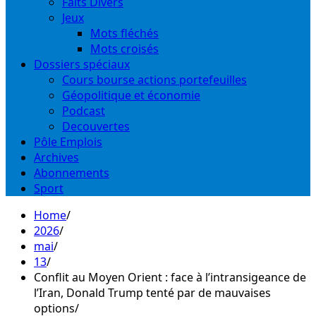
Faits Divers
Jeux
Mots fléchés
Mots croisés
Dossiers spéciaux
Cours bourse actions portefeuilles
Géopolitique et économie
Podcast
Decouvertes
Pôle Emplois
Archives
Abonnements
Sport
Home
2026
mai
13
Conflit au Moyen Orient : face à l’intransigeance de
l’Iran, Donald Trump tenté par de mauvaises
options