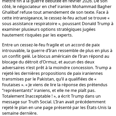
mettre fin à la guerre débutée en février 2026. De son
côté, le négociateur en chef iranien Mohammad Bagher
Ghalibaf refuse tout amendement de son texte. Face à
cette intransigeance, le cessez-le-feu actuel se trouve «
sous assistance respiratoire », poussant Donald Trump à
examiner plusieurs options stratégiques jugées
hautement risquées par les experts.
Entre un cessez-le-feu fragile et un accord de paix
introuvable, la guerre d’Iran ressemble de plus en plus à
un conflit gelé. Le blocus américain de l’Iran répond au
blocage du détroit d’Ormuz, et aucun des deux
adversaires n’est prêt à la moindre concession. Trump a
rejeté les dernières propositions de paix iraniennes
transmises par le Pakistan, qu’il a qualifiées de «
foutaises ». « Je viens de lire la réponse des prétendus
“représentants” iraniens, et elle ne me plaît pas.
Totalement Inacceptable ! », a écrit Trump dans un
message sur Truth Social. L’Iran avait précédemment
rejeté le plan en une page présenté par les États-Unis la
semaine dernière.