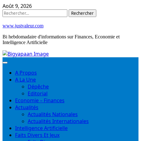
Skip
Août 9, 2026
to
Rechercher :
content
www.justvaleur.com
Bi hebdomadaire d'informations sur Finances, Economie et
Intelligence Artificielle
A Propos
A La Une
Dépêche
Editorial
Economie – Finances
Actualités
Actualités Nationales
Actualités Internationales
Intelligence Artificielle
Faits Divers Et Jeux