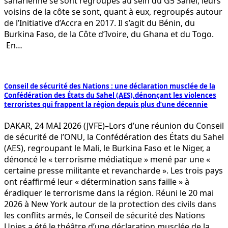
saharienne se sont regroupés au sein du G5 Sahel, leurs
voisins de la côte se sont, quant à eux, regroupés autour
de l’Initiative d’Accra en 2017. Il s’agit du Bénin, du
Burkina Faso, de la Côte d’Ivoire, du Ghana et du Togo.
En…
Conseil de sécurité des Nations : une déclaration musclée de la
Confédération des États du Sahel (AES),dénonçant les violences
terroristes qui frappent la région depuis plus d’une décennie
DAKAR, 24 MAI 2026 (JVFE)–Lors d’une réunion du Conseil
de sécurité de l’ONU, la Confédération des États du Sahel
(AES), regroupant le Mali, le Burkina Faso et le Niger, a
dénoncé le « terrorisme médiatique » mené par une «
certaine presse militante et revancharde ». Les trois pays
ont réaffirmé leur « détermination sans faille » à
éradiquer le terrorisme dans la région. Réuni le 20 mai
2026 à New York autour de la protection des civils dans
les conflits armés, le Conseil de sécurité des Nations
Unies a été le théâtre d’une déclaration musclée de la