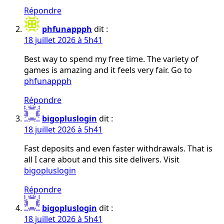
Répondre
phfunappph
dit :
18 juillet 2026 à 5h41
Best way to spend my free time. The variety of
games is amazing and it feels very fair. Go to
phfunappph
Répondre
bigopluslogin
dit :
18 juillet 2026 à 5h41
Fast deposits and even faster withdrawals. That is
all I care about and this site delivers. Visit
bigopluslogin
Répondre
bigopluslogin
dit :
18 juillet 2026 à 5h41