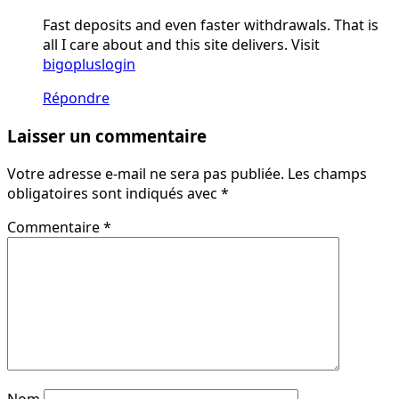
Fast deposits and even faster withdrawals. That is
all I care about and this site delivers. Visit
bigopluslogin
Répondre
Laisser un commentaire
Votre adresse e-mail ne sera pas publiée.
Les champs
obligatoires sont indiqués avec
*
Commentaire
*
Nom