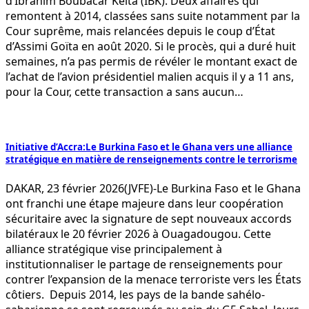
d’Ibrahim Boubacar Keïta (IBK). Deux affaires qui
remontent à 2014, classées sans suite notamment par la
Cour suprême, mais relancées depuis le coup d’État
d’Assimi Goïta en août 2020. Si le procès, qui a duré huit
semaines, n’a pas permis de révéler le montant exact de
l’achat de l’avion présidentiel malien acquis il y a 11 ans,
pour la Cour, cette transaction a sans aucun…
Initiative d’Accra:Le Burkina Faso et le Ghana vers une alliance
stratégique en matière de renseignements contre le terrorisme
DAKAR, 23 février 2026(JVFE)-Le Burkina Faso et le Ghana
ont franchi une étape majeure dans leur coopération
sécuritaire avec la signature de sept nouveaux accords
bilatéraux le 20 février 2026 à Ouagadougou. Cette
alliance stratégique vise principalement à
institutionnaliser le partage de renseignements pour
contrer l’expansion de la menace terroriste vers les États
côtiers. Depuis 2014, les pays de la bande sahélo-