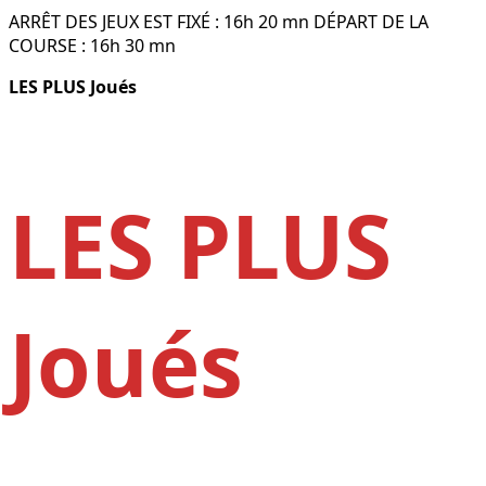
ARRÊT DES JEUX EST FIXÉ : 16h 20 mn DÉPART DE LA
COURSE : 16h 30 mn
LES PLUS Joués
LES PLUS
Joués