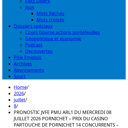
Faits Divers
Jeux
Mots fléchés
Mots croisés
Dossiers spéciaux
Cours bourse actions portefeuilles
Géopolitique et économie
Podcast
Decouvertes
Pôle Emplois
Archives
Abonnements
Sport
Home
2026
juillet
8
PRONOSTIC JVFE PMU ARL1 DU MERCREDI 08
JUILLET 2026 PORNICHET – PRIX DU CASINO
PARTOUCHE DE PORNICHET 14 CONCURRENTS –