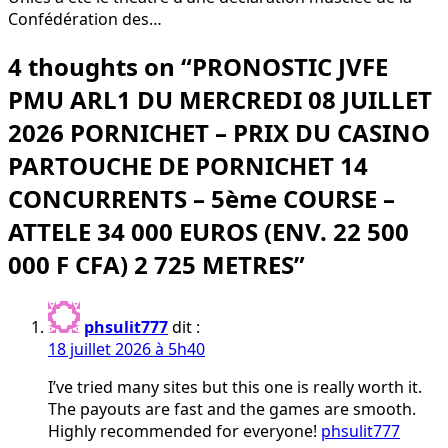
Confédération des…
4 thoughts on “
PRONOSTIC JVFE
PMU ARL1 DU MERCREDI 08 JUILLET
2026 PORNICHET – PRIX DU CASINO
PARTOUCHE DE PORNICHET 14
CONCURRENTS – 5ème COURSE –
ATTELE 34 000 EUROS (ENV. 22 500
000 F CFA) 2 725 METRES
”
phsulit777
dit :
18 juillet 2026 à 5h40
I’ve tried many sites but this one is really worth it.
The payouts are fast and the games are smooth.
Highly recommended for everyone!
phsulit777