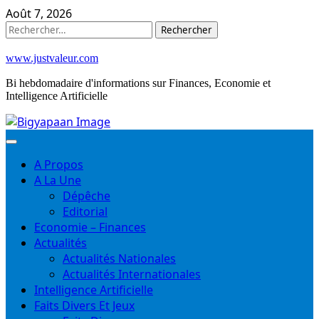
Skip
Août 7, 2026
to
Rechercher :
content
www.justvaleur.com
Bi hebdomadaire d'informations sur Finances, Economie et
Intelligence Artificielle
A Propos
A La Une
Dépêche
Editorial
Economie – Finances
Actualités
Actualités Nationales
Actualités Internationales
Intelligence Artificielle
Faits Divers Et Jeux