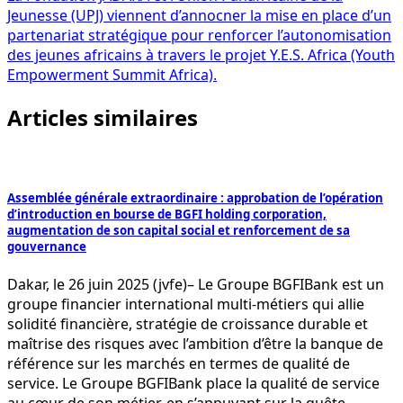
l’article
Jeunesse (UPJ) viennent d’annocner la mise en place d’un
partenariat stratégique pour renforcer l’autonomisation
des jeunes africains à travers le projet Y.E.S. Africa (Youth
Empowerment Summit Africa).
Articles similaires
Assemblée générale extraordinaire : approbation de l’opération
d’introduction en bourse de BGFI holding corporation,
augmentation de son capital social et renforcement de sa
gouvernance
Dakar, le 26 juin 2025 (jvfe)– Le Groupe BGFIBank est un
groupe financier international multi-métiers qui allie
solidité financière, stratégie de croissance durable et
maîtrise des risques avec l’ambition d’être la banque de
référence sur les marchés en termes de qualité de
service. Le Groupe BGFIBank place la qualité de service
au cœur de son métier, en s’appuyant sur la quête