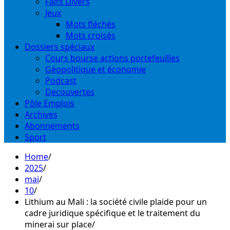
Faits Divers
Jeux
Mots fléchés
Mots croisés
Dossiers spéciaux
Cours bourse actions portefeuilles
Géopolitique et économie
Podcast
Decouvertes
Pôle Emplois
Archives
Abonnements
Sport
Home
2025
mai
10
Lithium au Mali : la société civile plaide pour un
cadre juridique spécifique et le traitement du
minerai sur place