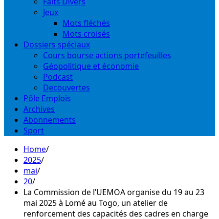
Faits Divers
Jeux
Mots fléchés
Mots croisés
Dossiers spéciaux
Cours bourse actions portefeuilles
Géopolitique et économie
Podcast
Decouvertes
Pôle Emplois
Archives
Abonnements
Sport
Home
2025
mai
20
La Commission de l’UEMOA organise du 19 au 23
mai 2025 à Lomé au Togo, un atelier de
renforcement des capacités des cadres en charge