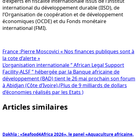
d’experts en fiscalité internationale issus de l’Institut
international du développement durable (IISD), de
l’Organisation de coopération et de développement
économiques (OCDE) et du Fonds monétaire
international (FMI).
Navigation
France :Pierre Moscovici « Nos finances publiques sont à
la cote d’alerte »
de
L’organisation internationale ‘’ African Legal Support
l’article
Facility-ALSF ’’ hébergée par la Banque africaine de
développement (BAD) tient le 26 mai prochain son forum
à Abidjan (Côte d’Ivoire).(Plus de 9 milliards de dollars
d’économies réalisés par les Etats )
Articles similaires
Dakhla : «Seafood4Africa 2026», le panel «Aquaculture africaine,