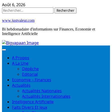
Skip
Août 6, 2026
to
Rechercher :
content
www.justvaleur.com
Bi hebdomadaire d'informations sur Finances, Economie et
Intelligence Artificielle
A Propos
A La Une
Dépêche
Editorial
Economie – Finances
Actualités
Actualités Nationales
Actualités Internationales
Intelligence Artificielle
Faits Divers Et Jeux