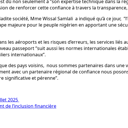
d, est dû non seulement à ’’son expertise technique dans la 
ion de renforcer cette confiance à travers la transparence,
dite société, Mme Wissal Samlali a indiqué qu’à ce jour, ’’l
ape majeure pour le peuple nigérien en apportant une sécuri
ns les aéroports et les risques d’erreurs, les services liés
eau passeport ’’suit aussi les normes internationales établie
liers internationaux’’.
plus que des pays voisins, nous sommes partenaires dans une v
oitement avec un partenaire régional de confiance nous poson
significative et pérenne’’.
llet 2025
 de l’inclusion financière