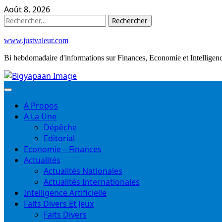
Skip
Août 8, 2026
to
Rechercher :
content
www.justvaleur.com
Bi hebdomadaire d'informations sur Finances, Economie et Intelligence
A Propos
A La Une
Dépêche
Editorial
Economie – Finances
Actualités
Actualités Nationales
Actualités Internationales
Intelligence Artificielle
Faits Divers Et Jeux
Faits Divers