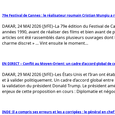
79e Festival de Cannes : le réalisateur roumain Cristian Mungiu a 
DAKAR, 24 MAI 2026 (JVFE)–La 79e édition du Festival de 
années 1990, avant de réaliser des films et bien avant de 
articles ont été rassemblés dans plusieurs ouvrages dont le
charme discret » … Vint ensuite le moment…
EN DIRECT – Conflit au Moyen-Orient: un cadre d’accord global de ce
DAKAR, 29 MAI 2026 (JVFE)–Les États-Unis et l’Iran ont étab
et à valider politiquement. Un cadre d’accord global entre l
la validation du président Donald Trump. Le président améri
enjeux de cette proposition en cours : Diplomatie et négo
INDE :Il a compris ses erreurs et les a corrigées : le général en chef