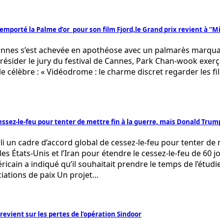
remporté la Palme d’or pour son film Fjord,le Grand prix revient à “
Cannes s’est achevée en apothéose avec un palmarès marquan
présider le jury du festival de Cannes, Park Chan-wook exerç
 célèbre : « Vidéodrome : le charme discret regarder les film
ssez-le-feu pour tenter de mettre fin à la guerre, mais Donald Trump
li un cadre d’accord global de cessez-le-feu pour tenter de me
es États-Unis et l’Iran pour étendre le cessez-le-feu de 60 j
cain a indiqué qu’il souhaitait prendre le temps de l’étudie
ciations de paix Un projet…
 revient sur les pertes de l’opération Sindoor