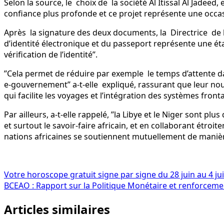
Selon la source, le choix de la société Al Itissal Al Jadee
confiance plus profonde et ce projet représente une occas
Après la signature des deux documents, la Directrice de la
d’identité électronique et du passeport représente une ét
vérification de l’identité’’.
’’Cela permet de réduire par exemple le temps d’attente da
e-gouvernement’’ a-t-elle expliqué, rassurant que leur nouv
qui facilite les voyages et l’intégration des systèmes fronta
Par ailleurs, a-t-elle rappelé, ’’la Libye et le Niger sont 
et surtout le savoir-faire africain, et en collaborant étr
nations africaines se soutiennent mutuellement de manière 
Navigation
Votre horoscope gratuit signe par signe du 28 juin au 4 jui
BCEAO : Rapport sur la Politique Monétaire et renforcement
de
Articles similaires
l’article