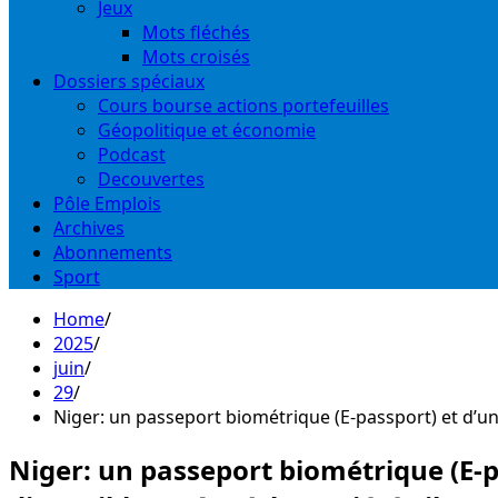
Jeux
Mots fléchés
Mots croisés
Dossiers spéciaux
Cours bourse actions portefeuilles
Géopolitique et économie
Podcast
Decouvertes
Pôle Emplois
Archives
Abonnements
Sport
Home
2025
juin
29
Niger: un passeport biométrique (E-passport) et d’une
Niger: un passeport biométrique (E-pa