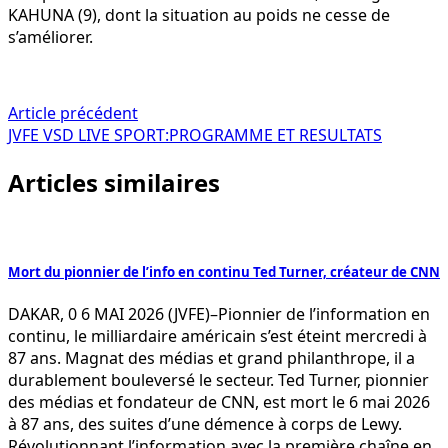
KAHUNA (9), dont la situation au poids ne cesse de
s’améliorer.
Navigation
Article précédent
JVFE VSD LIVE SPORT:PROGRAMME ET RESULTATS
de
Articles similaires
l’article
Mort du pionnier de l’info en continu Ted Turner, créateur de CNN
DAKAR, 0 6 MAI 2026 (JVFE)–Pionnier de l’information en
continu, le milliardaire américain s’est éteint mercredi à
87 ans. Magnat des médias et grand philanthrope, il a
durablement bouleversé le secteur. Ted Turner, pionnier
des médias et fondateur de CNN, est mort le 6 mai 2026
à 87 ans, des suites d’une démence à corps de Lewy.
Révolutionnant l’information avec la première chaîne en