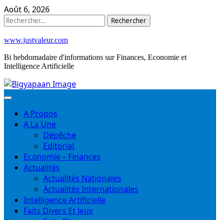
Skip
Août 6, 2026
to
Rechercher :
content
www.justvaleur.com
Bi hebdomadaire d'informations sur Finances, Economie et
Intelligence Artificielle
A Propos
A La Une
Dépêche
Editorial
Economie – Finances
Actualités
Actualités Nationales
Actualités Internationales
Intelligence Artificielle
Faits Divers Et Jeux