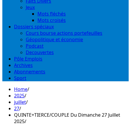
Faits Divers
Jeux
Mots fléchés
Mots croisés
Dossiers spéciaux
Cours bourse actions portefeuilles
Géopolitique et économie
Podcast
Decouvertes
Pôle Emplois
Archives
Abonnements
Sport
Home
2025
juillet
27
QUINTE+TIERCE/COUPLE Du Dimanche 27 Juillet
2025