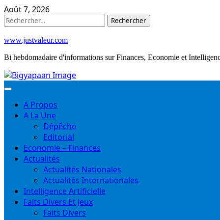
Skip
Août 7, 2026
to
Rechercher :
content
www.justvaleur.com
Bi hebdomadaire d'informations sur Finances, Economie et Intelligence
A Propos
A La Une
Dépêche
Editorial
Economie – Finances
Actualités
Actualités Nationales
Actualités Internationales
Intelligence Artificielle
Faits Divers Et Jeux
Faits Divers