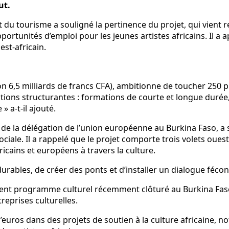
ut.
et du tourisme a souligné la pertinence du projet, qui vient 
pportunités d’emploi pour les jeunes artistes africains. Il a 
st-africain.
n 6,5 milliards de francs CFA), ambitionne de toucher 250 pro
actions structurantes : formations de courte et longue durée,
 a-t-il ajouté.
e la délégation de l’union européenne au Burkina Faso, a salu
iale. Il a rappelé que le projet comporte trois volets ouest-a
ricains et européens à travers la culture.
rables, de créer des ponts et d’installer un dialogue fécond e
nt programme culturel récemment clôturé au Burkina Faso, 
reprises culturelles.
 d’euros dans des projets de soutien à la culture africaine