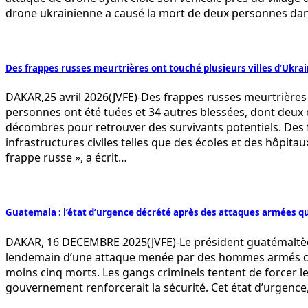
drone ukrainienne a causé la mort de deux personnes dan
Des frappes russes meurtrières ont touché plusieurs villes d’Ukr
DAKAR,25 avril 2026(JVFE)-Des frappes russes meurtrières 
personnes ont été tuées et 34 autres blessées, dont deux en
décombres pour retrouver des survivants potentiels. Des
infrastructures civiles telles que des écoles et des hôpi
frappe russe », a écrit…
Guatemala : l’état d’urgence décrété après des attaques armées qui
DAKAR, 16 DECEMBRE 2025(JVFE)-Le président guatémaltèqu
lendemain d’une attaque menée par des hommes armés contr
moins cinq morts. Les gangs criminels tentent de forcer les
gouvernement renforcerait la sécurité. Cet état d’urgence