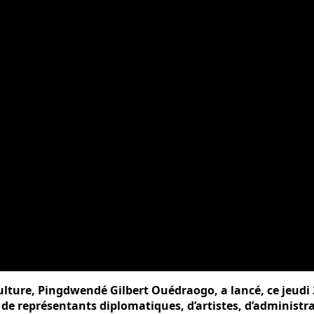
 Culture, Pingdwendé Gilbert Ouédraogo, a lancé, ce jeudi 
 de représentants diplomatiques, d’artistes, d’administra