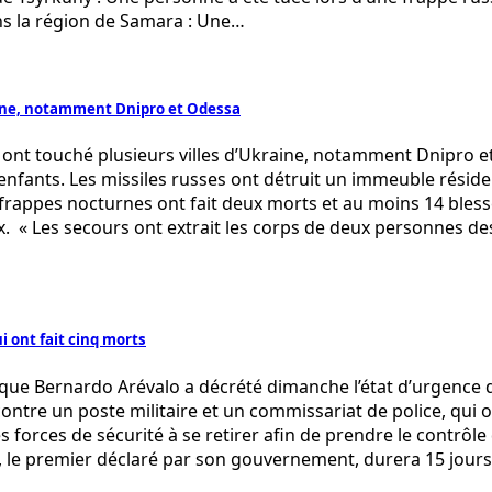
s la région de Samara : Une…
aine, notamment Dnipro et Odessa
ont touché plusieurs villes d’Ukraine, notamment Dnipro et 
fants. Les missiles russes ont détruit un immeuble résidenti
 frappes nocturnes ont fait deux morts et au moins 14 ble
taux. « Les secours ont extrait les corps de deux personnes
 ont fait cinq morts
e Bernardo Arévalo a décrété dimanche l’état d’urgence d
e un poste militaire et un commissariat de police, qui on
 forces de sécurité à se retirer afin de prendre le contrôle 
, le premier déclaré par son gouvernement, durera 15 jours