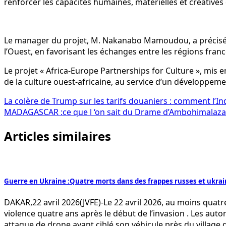
renforcer les capacités humaines, matérielles et créatives d
Le manager du projet, M. Nakanabo Mamoudou, a précisé qu
l’Ouest, en favorisant les échanges entre les régions fra
Le projet « Africa-Europe Partnerships for Culture », mis e
de la culture ouest-africaine, au service d’un développement
Navigation
La colère de Trump sur les tarifs douaniers : comment l’In
MADAGASCAR :ce que l ‘on sait du Drame d’Ambohimalaza
de
Articles similaires
l’article
Guerre en Ukraine :Quatre morts dans des frappes russes et ukra
DAKAR,22 avril 2026(JVFE)-Le 22 avril 2026, au moins quatre 
violence quatre ans après le début de l’invasion . Les auto
attaque de drone ayant ciblé son véhicule près du village 