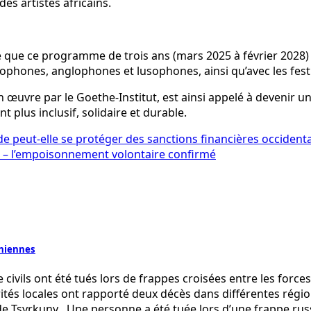
es artistes africains.
e ce programme de trois ans (mars 2025 à février 2028) vi
ncophones, anglophones et lusophones, ainsi qu’avec les fes
n œuvre par le Goethe-Institut, est ainsi appelé à devenir u
 plus inclusif, solidaire et durable.
de peut-elle se protéger des sanctions financières occidenta
 – l’empoisonnement volontaire confirmé
iniennes
civils ont été tués lors de frappes croisées entre les forces
rités locales ont rapporté deux décès dans différentes régio
de Tsyrkuny . Une personne a été tuée lors d’une frappe rus