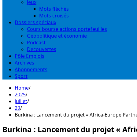
Jeux
Mots fléchés
Mots croisés
Dossiers spéciaux
Cours bourse actions portefeuilles
Géopolitique et économie
Podcast
Decouvertes
Pôle Emplois
Archives
Abonnements
Sport
Home
2025
juillet
29
Burkina : Lancement du projet « Africa-Europe Partner
Burkina : Lancement du projet « Afric