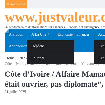
Skip
Août 6, 2026
to
www.justvaleur
content
Bi hebdomadaire d'informations sur Finances, Economie et Intelligence Arti
A Propos
A La Une
Economie – Finances
Actu
Abonnements
Dépêche
Sport
Actu
Home
2025
Editorial
juillet
31
Actu
Côte d’Ivoire / Affaire Mamadou Hawa Gassama : “Gassama était ouv
Côte d’Ivoire / Affaire Ma
était ouvrier, pas diplomate”
31 juillet 2025