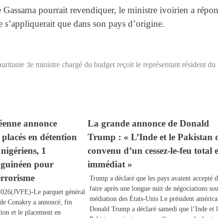
 Gassama pourrait revendiquer, le ministre ivoirien a répo
ne s’appliquerait que dans son pays d’origine.
uritanie :le ministre chargé du budget reçoit le représentant résident d
néenne annonce
La grande annonce de Donald
t placés en détention
Trump : « L’Inde et le Pakistan 
 nigériens, 1
convenu d’un cessez-le-feu total e
 guinéen pour
immédiat »
errorisme
Trump a déclaré que les pays avaient accepté d
faire après une longue nuit de négociations sou
26(JVFE)-Le parquet général
médiation des États-Unis Le président américa
 de Conakry a annoncé, fin
Donald Trump a déclaré samedi que l’Inde et 
ion et le placement en