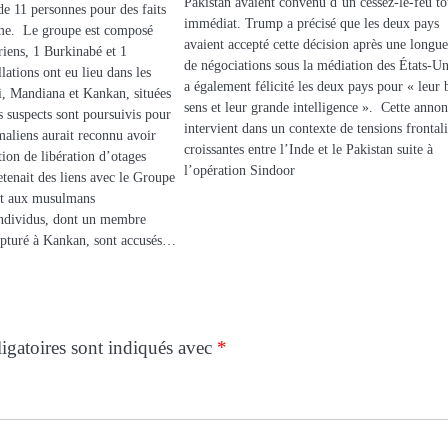
Pakistan avaient convenu d’un cessez-le-feu tot
de 11 personnes pour des faits
immédiat. Trump a précisé que les deux pays
sme. Le groupe est composé
avaient accepté cette décision après une longue
riens, 1 Burkinabé et 1
de négociations sous la médiation des États-Uni
lations ont eu lieu dans les
a également félicité les deux pays pour « leur
ri, Mandiana et Kankan, situées
sens et leur grande intelligence ». Cette anno
 suspects sont poursuivis pour
intervient dans un contexte de tensions frontal
maliens aurait reconnu avoir
croissantes entre l’Inde et le Pakistan suite à
tion de libération d’otages
l’opération Sindoor
etenait des liens avec le Groupe
 et aux musulmans
ndividus, dont un membre
turé à Kankan, sont accusés…
igatoires sont indiqués avec
*