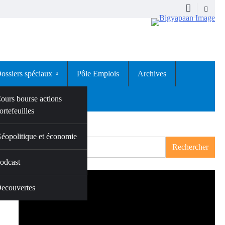
ossiers spéciaux
Pôle Emplois
Archives
ours bourse actions
ortefeuilles
Rechercher
éopolitique et économie
Rechercher
a
odcast
ecouvertes