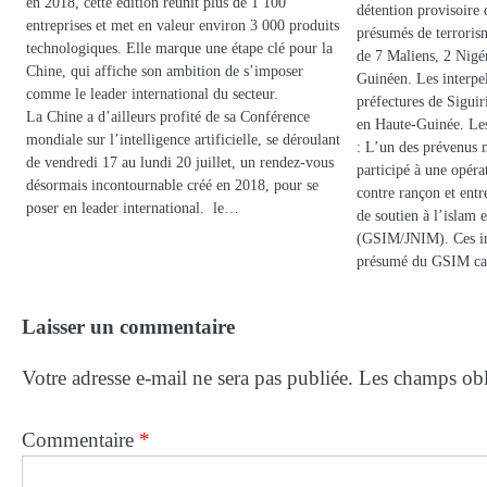
en 2018, cette édition réunit plus de 1 100
détention provisoire 
entreprises et met en valeur environ 3 000 produits
présumés de terrori
technologiques. Elle marque une étape clé pour la
de 7 Maliens, 2 Nigé
Chine, qui affiche son ambition de s’imposer
Guinéen. Les interpel
comme le leader international du secteur.
préfectures de Sigui
La Chine a d’ailleurs profité de sa Conférence
en Haute-Guinée. Les
mondiale sur l’intelligence artificielle, se déroulant
: L’un des prévenus 
de vendredi 17 au lundi 20 juillet, un rendez-vous
participé à une opéra
désormais incontournable créé en 2018, pour se
contre rançon et entr
poser en leader international. le…
de soutien à l’islam
(GSIM/JNIM). Ces i
présumé du GSIM cap
Laisser un commentaire
Votre adresse e-mail ne sera pas publiée.
Les champs obl
Commentaire
*