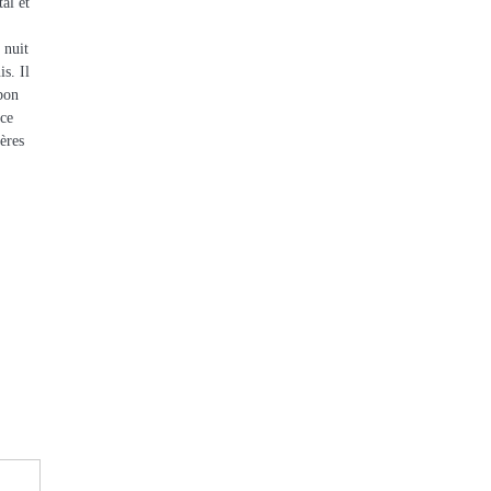
al et
 nuit
s. Il
 bon
nce
ières