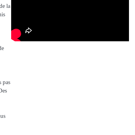
de la
mis
de
s pas
 Des
ous