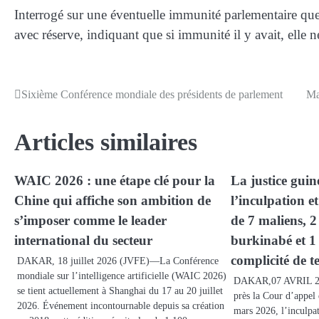
Interrogé sur une éventuelle immunité parlementaire que
avec réserve, indiquant que si immunité il y avait, elle 
Sixième Conférence mondiale des présidents de parlement
Ma
Navigation
de
Articles similaires
l’article
WAIC 2026 : une étape clé pour la
La justice gui
Chine qui affiche son ambition de
l’inculpation e
s’imposer comme le leader
de 7 maliens, 2
international du secteur
burkinabé et 1
complicité de t
DAKAR, 18 juillet 2026 (JVFE)—La Conférence
mondiale sur l’intelligence artificielle (WAIC 2026)
DAKAR,07 AVRIL 20
se tient actuellement à Shanghai du 17 au 20 juillet
près la Cour d’appel
2026. Événement incontournable depuis sa création
mars 2026, l’inculpat