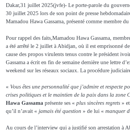
Dakar,31 juillet 2025(jvfe)- Le porte-parole du gouver
30 juillet 2025 lors de son point de presse hebdomadaire,
Mamadou Hawa Gassama, présenté comme membre du Con
Pour rappel des faits,Mamadou Hawa Gassama, membre du
a été arrêté le 2 juillet à Abidjan, où il est emprisonné
cause des propos virulents tenus contre le président i
Gassama a écrit en fin de semaine dernière une lettre d’e
weekend sur les réseaux sociaux. La procédure judiciaire
«
Vous êtes une personnalité que j’admire et respecte 
crises politiques et le maintien de la paix dans la zon
Hawa Gassama
présente ses «
plus sincères regrets
» e
qu’il n’avait «
jamais été question
» de lui «
manquer de
Au cours de l’interview qui a justifié son arrestation à 