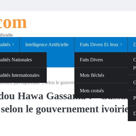
.com
ficielle
alités
Intelligence Artificielle
Faits Divers Et Jeux
D
alités Nationales
Faits Divers
C
p
alités Internationales
Jeux
Mots fléchés
rier, pas diplomate”, selon le gouvernement ivoirien
G
Mots croisés
madou Hawa Gassama : “Gassam
P
, selon le gouvernement ivoirien
D