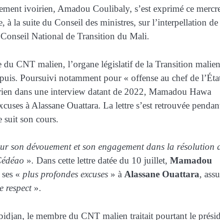
nement ivoirien, Amadou Coulibaly, s’est exprimé ce mercr
 à la suite du Conseil des ministres, sur l’interpellation de
seil National de Transition du Mali.
 CNT malien, l’organe législatif de la Transition malien
 depuis. Poursuivi notamment pour « offense au chef de l’État
voirien dans une interview datant de 2022, Mamadou Hawa
xcuses à Alassane Ouattara. La lettre s’est retrouvée pendant
 suit son cours.
pour son dévouement et son engagement dans la résolution 
e Cédéao
»
.
Dans cette lettre datée du 10 juillet,
Mamadou
t ses «
plus profondes excuses
» à
Alassane Ouattara
, ass
 respect
».
Abidjan, le membre du CNT malien traitait pourtant le prési