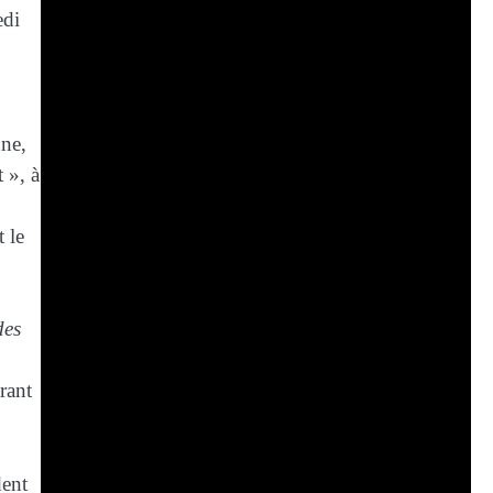
edi
ne,
 », à
 le
des
urant
dent