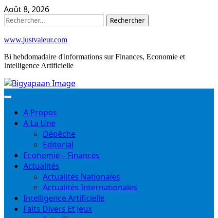
Skip
Août 8, 2026
to
Rechercher :
content
www.justvaleur.com
Bi hebdomadaire d'informations sur Finances, Economie et
Intelligence Artificielle
A Propos
A La Une
Dépêche
Editorial
Economie – Finances
Actualités
Actualités Nationales
Actualités Internationales
Intelligence Artificielle
Faits Divers Et Jeux