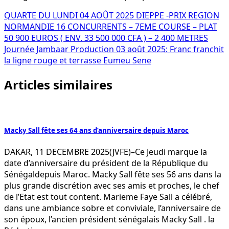
Navigation
QUARTE DU LUNDI 04 AOÛT 2025 DIEPPE -PRIX REGION
NORMANDIE 16 CONCURRENTS – 7EME COURSE – PLAT
de
50 900 EUROS ( ENV. 33 500 000 CFA ) – 2 400 METRES
l’article
Journée Jambaar Production 03 août 2025: Franc franchit
la ligne rouge et terrasse Eumeu Sene
Articles similaires
Macky Sall fête ses 64 ans d’anniversaire depuis Maroc
DAKAR, 11 DECEMBRE 2025(JVFE)–Ce Jeudi marque la
date d’anniversaire du président de la République du
Sénégaldepuis Maroc. Macky Sall fête ses 56 ans dans la
plus grande discrétion avec ses amis et proches, le chef
de l’Etat est tout content. Marieme Faye Sall a célébré,
dans une ambiance sobre et conviviale, l’anniversaire de
son époux, l’ancien président sénégalais Macky Sall . la