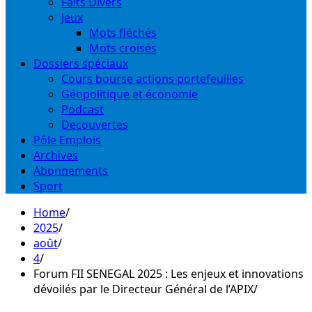
Faits Divers
Jeux
Mots fléchés
Mots croisés
Dossiers spéciaux
Cours bourse actions portefeuilles
Géopolitique et économie
Podcast
Decouvertes
Pôle Emplois
Archives
Abonnements
Sport
Home
2025
août
4
Forum FII SENEGAL 2025 : Les enjeux et innovations
dévoilés par le Directeur Général de l’APIX