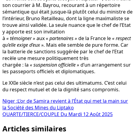
son courrier à M. Bayrou, recourant à un répertoire
sémantique qui était jusque-là plutôt celui du ministre de
l’intérieur, Bruno Retailleau, dont la ligne maximaliste se
trouve ainsi validée. La seule nuance que le chef de l’Etat
y apporte est son invitation
à
« témoigner »
aux
« partenaires »
de la France le
« respect
qu’elle exige d’eux ».
Mais elle semble de pure forme. Car
la batterie de sanctions suggérée par le chef de l’Etat
recèle une mesure politiquement très
chargée : la
« suspension officielle »
d’un arrangement sur
les passeports officiels et diplomatiques.
Le XXIe siècle n’est pas celui des ultimatums. C’est celui
du respect mutuel et de la dignité sans compromis.
Navigation
Niger :L’or de Samira revient à l’État qui met la main sur
la Société des Mines du Liptako
de
QUARTE/TIERCE/COUPLE Du Mardi 12 Août 2025
l’article
Articles similaires