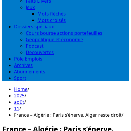
Faits Divers
Jeux
Mots fléchés
Mots croisés
Dossiers spéciaux
Cours bourse actions portefeuilles
Géopolitique et économie
Podcast
Decouvertes
Pôle Emplois
Archives
Abonnements
Sport
Home
2025
août
11
France – Algérie : Paris s’énerve. Alger reste droit
France – Algérie : Paris s’énerve.