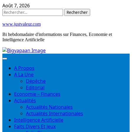
Skip
Août 7, 2026
to
Rechercher :
content
www.justvaleur.com
Bi hebdomadaire d'informations sur Finances, Economie et
Intelligence Artificielle
A Propos
A La Une
Dépêche
Editorial
Economie – Finances
Actualités
Actualités Nationales
Actualités Internationales
Intelligence Artificielle
Faits Divers Et Jeux